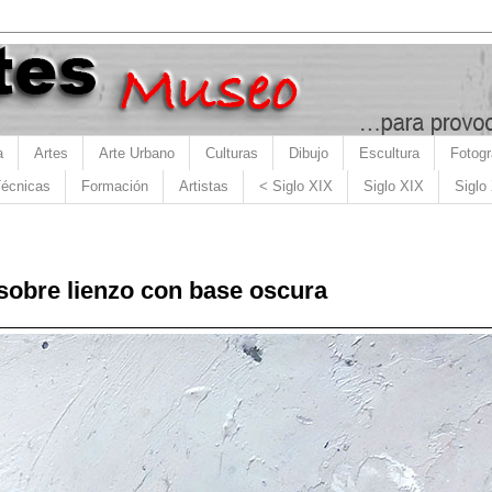
a
Artes
Arte Urbano
Culturas
Dibujo
Escultura
Fotogr
écnicas
Formación
Artistas
< Siglo XIX
Siglo XIX
Siglo
 sobre lienzo con base oscura