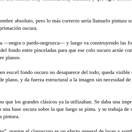
nombre absoluto, pero lo más correcto sería llamarlo pintura 
mprimación oscura.
ra —negra o pardo-negruzca— y luego va construyendo las fo
s del fondo entre pinceladas para que ese colo oscuro actúe 
re planos.
en eso:el fondo oscuro no desaparece del todo; queda visible 
e plano, y da fuerza estructural a la imagen sin necesidad de
o que los grandes clásicos ya la utilizaban. Se daba una impr
 una base oscura sobre la que luego se pinta. y se trabaja de
a pintura.
o”, porque el claroscuro es un efecto general de luces y som