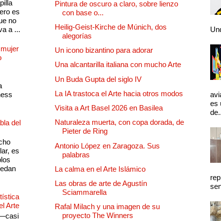
illa
Pintura de oscuro a claro, sobre lienzo
pero es
con base o...
ue no
Heilig-Geist-Kirche de Múnich, dos
a a ...
Und
alegorías
 mujer
Un icono bizantino para adorar
o
Una alcantarilla italiana con mucho Arte
Un Buda Gupta del siglo IV
a
La IA trastoca el Arte hacia otros modos
ness
avi
es 
Visita a Art Basel 2026 en Basilea
de.
Naturaleza muerta, con copa dorada, de
bla del
Pieter de Ring
cho
Antonio López en Zaragoza. Sus
lar, es
palabras
plos
quedan
La calma en el Arte Islámico
rep
Las obras de arte de Agustín
sen
Sciammarella
ística
el Arte
Rafal Milach y una imagen de su
proyecto The Winners
 —casi