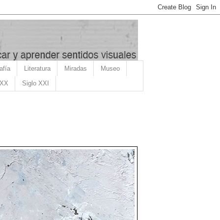
afía
Literatura
Miradas
Museo
 XX
Siglo XXI