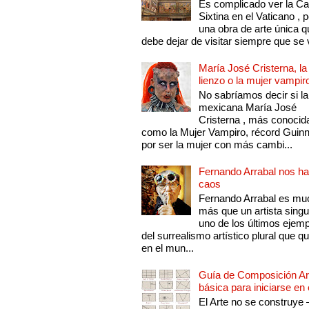
Es complicado ver la Cap
Sixtina en el Vaticano , 
una obra de arte única q
debe dejar de visitar siempre que se v
María José Cristerna, la
lienzo o la mujer vampir
No sabríamos decir si la
mexicana María José
Cristerna , más conocid
como la Mujer Vampiro, récord Guin
por ser la mujer con más cambi...
Fernando Arrabal nos ha
caos
Fernando Arrabal es mu
más que un artista singu
uno de los últimos ejem
del surrealismo artístico plural que 
en el mun...
Guía de Composición Art
básica para iniciarse en 
El Arte no se construye