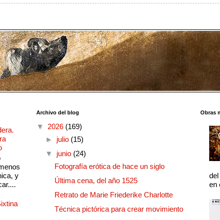
Archivo del blog
Obras 
▼
2026
(169)
dera.
ra
►
julio
(15)
o
▼
junio
(24)
o
Fotografía erótica de hace un siglo
 menos
ica, y
del
Última cena, del año 1525
ar....
en 
Retrato de Marie Friederike Charlotte
ixtina
Técnica pictórica para crear movimiento