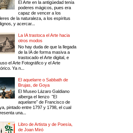
El Arte en la antigüedad tenía
poderes mágicos, pues era
capaz de vencer a los
eres de la naturaleza, a los espíritus
ignos, y acercar...
La IA trastoca el Arte hacia
otros modos
No hay duda de que la llegada
de la IA de forma masiva a
trastocado el Arte digital, e
luso el Arte Fotográfico y el Arte
tórico. Ya n...
El aquelarre o Sabbath de
Brujas, de Goya
El Museo Lázaro Galdiano
alberga el lienzo "El
aquelarre" de Francisco de
a, pintado entre 1797 y 1798, el cual
resenta una...
Libro de Artista y de Poesía,
de Joan Miró