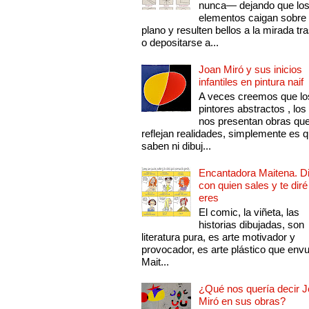
nunca— dejando que lo
elementos caigan sobre
plano y resulten bellos a la mirada tr
o depositarse a...
Joan Miró y sus inicios
infantiles en pintura naif
A veces creemos que lo
pintores abstractos , los
nos presentan obras qu
reflejan realidades, simplemente es 
saben ni dibuj...
Encantadora Maitena. 
con quien sales y te diré
eres
El comic, la viñeta, las
historias dibujadas, son
literatura pura, es arte motivador y
provocador, es arte plástico que env
Mait...
¿Qué nos quería decir 
Miró en sus obras?