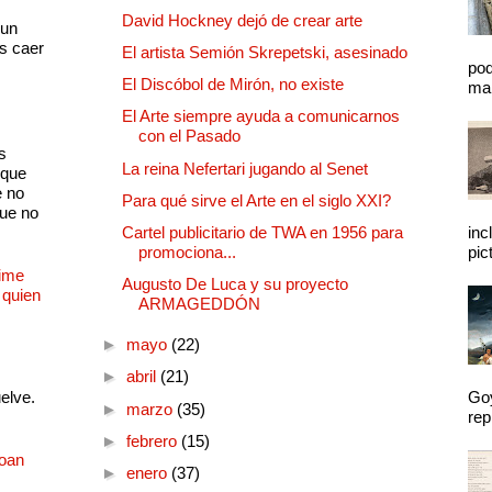
s
David Hockney dejó de crear arte
 un
as caer
El artista Semión Skrepetski, asesinado
pod
El Discóbol de Mirón, no existe
mal
El Arte siempre ayuda a comunicarnos
con el Pasado
s
La reina Nefertari jugando al Senet
 que
e no
Para qué sirve el Arte en el siglo XXI?
que no
Cartel publicitario de TWA en 1956 para
inc
promociona...
pic
Dime
Augusto De Luca y su proyecto
 quien
ARMAGEDDÓN
►
mayo
(22)
►
abril
(21)
uelve.
Goy
►
marzo
(35)
rep
►
febrero
(15)
Joan
►
enero
(37)