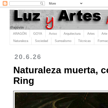
ARAGÓN
GOYA
Aviso
Arquitectura
Artes
Arte
Naturaleza
Sociedad
Surrealismo
Técnicas
Formac
20.6.26
Naturaleza muerta, c
Ring