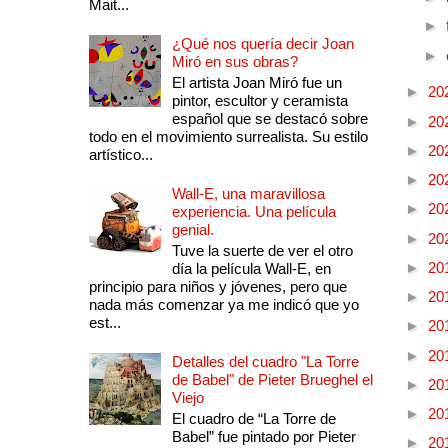
Mait...
►
¿Qué nos quería decir Joan
►
Miró en sus obras?
El artista Joan Miró fue un
►
20
pintor, escultor y ceramista
español que se destacó sobre
►
20
todo en el movimiento surrealista. Su estilo
►
20
artístico...
►
20
Wall-E, una maravillosa
►
20
experiencia. Una película
genial.
►
20
Tuve la suerte de ver el otro
►
20
día la película Wall-E, en
principio para niños y jóvenes, pero que
►
20
nada más comenzar ya me indicó que yo
est...
►
20
►
20
Detalles del cuadro "La Torre
de Babel" de Pieter Brueghel el
►
20
Viejo
►
20
El cuadro de “La Torre de
Babel” fue pintado por Pieter
►
20