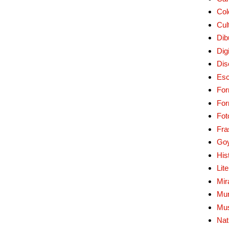
Col
Cul
Dib
Digi
Dis
Esc
For
Fo
Fot
Fra
Go
His
Lit
Mir
Mur
Mu
Nat