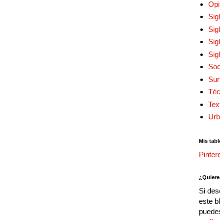
Opi
Sig
Sig
Sig
Sig
Soc
Sur
Téc
Tex
Urb
Mis tabl
Pinter
¿Quiere
Si des
este b
puedes