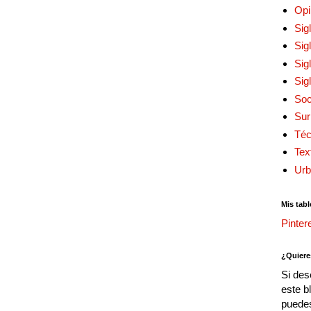
Opi
Sig
Sig
Sig
Sig
Soc
Sur
Téc
Tex
Urb
Mis tabl
Pinter
¿Quiere
Si des
este b
puedes