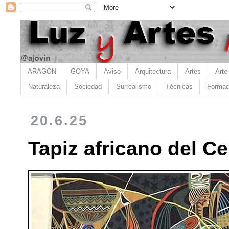
ARAGÓN
GOYA
Aviso
Arquitectura
Artes
Arte
Naturaleza
Sociedad
Surrealismo
Técnicas
Formac
20.6.25
Tapiz africano del C