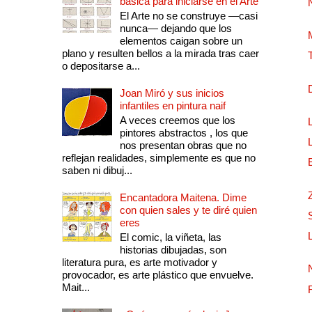
básica para iniciarse en el Arte
El Arte no se construye —casi
nunca— dejando que los
elementos caigan sobre un
plano y resulten bellos a la mirada tras caer
o depositarse a...
Joan Miró y sus inicios
infantiles en pintura naif
A veces creemos que los
pintores abstractos , los que
nos presentan obras que no
reflejan realidades, simplemente es que no
saben ni dibuj...
Encantadora Maitena. Dime
con quien sales y te diré quien
eres
El comic, la viñeta, las
historias dibujadas, son
literatura pura, es arte motivador y
provocador, es arte plástico que envuelve.
Mait...