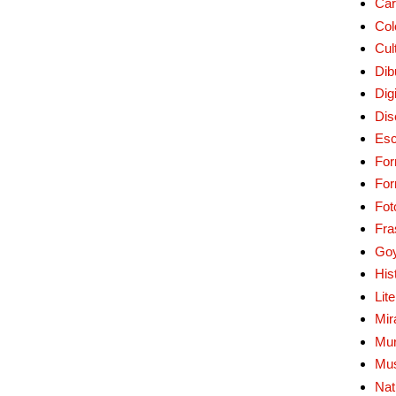
Car
Col
Cul
Dib
Digi
Dis
Esc
For
Fo
Fot
Fra
Go
His
Lit
Mir
Mur
Mu
Nat