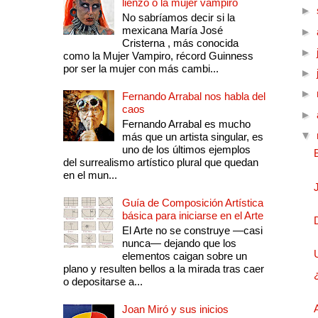
lienzo o la mujer vampiro
►
No sabríamos decir si la
mexicana María José
►
Cristerna , más conocida
►
como la Mujer Vampiro, récord Guinness
por ser la mujer con más cambi...
►
►
Fernando Arrabal nos habla del
caos
►
Fernando Arrabal es mucho
▼
más que un artista singular, es
uno de los últimos ejemplos
del surrealismo artístico plural que quedan
en el mun...
Guía de Composición Artística
básica para iniciarse en el Arte
El Arte no se construye —casi
nunca— dejando que los
elementos caigan sobre un
plano y resulten bellos a la mirada tras caer
o depositarse a...
Joan Miró y sus inicios