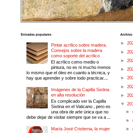
Entradas populares
Archivo
►
20
Pintar acrílico sobre madera.
Consejos sobre la madera
►
20
como soporte del acrílico
►
20
El acrílico como medio o
pintura, no es ni mucho menos
►
20
lo mismo que el óleo en cuanto a técnica, y
►
20
hay que aprender y sobre todo practicar....
►
20
Imágenes de la Capilla Sixtina
en alta resolución
►
20
Es complicado ver la Capilla
▼
20
Sixtina en el Vaticano , pero es
►
una obra de arte única que no
debe dejar de visitar siempre que se va a ...
►
María José Cristerna, la mujer
►