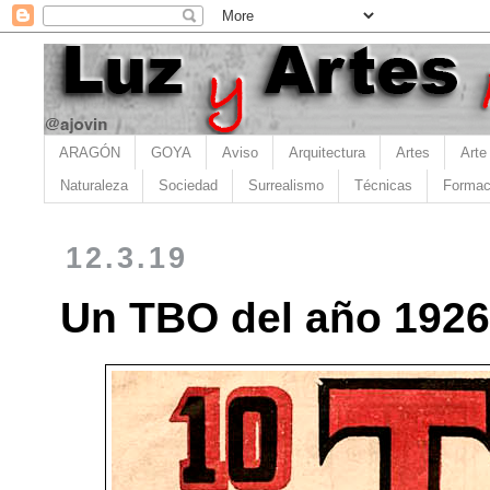
ARAGÓN
GOYA
Aviso
Arquitectura
Artes
Arte
Naturaleza
Sociedad
Surrealismo
Técnicas
Formac
12.3.19
Un TBO del año 1926