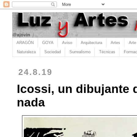
ARAGÓN
GOYA
Aviso
Arquitectura
Artes
Arte
Naturaleza
Sociedad
Surrealismo
Técnicas
Formac
24.8.19
Icossi, un dibujante
nada