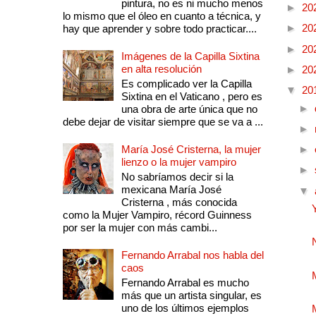
pintura, no es ni mucho menos
►
20
lo mismo que el óleo en cuanto a técnica, y
►
20
hay que aprender y sobre todo practicar....
►
20
Imágenes de la Capilla Sixtina
en alta resolución
►
20
Es complicado ver la Capilla
▼
20
Sixtina en el Vaticano , pero es
►
una obra de arte única que no
debe dejar de visitar siempre que se va a ...
►
María José Cristerna, la mujer
►
lienzo o la mujer vampiro
►
No sabríamos decir si la
mexicana María José
▼
Cristerna , más conocida
como la Mujer Vampiro, récord Guinness
por ser la mujer con más cambi...
Fernando Arrabal nos habla del
caos
Fernando Arrabal es mucho
más que un artista singular, es
uno de los últimos ejemplos