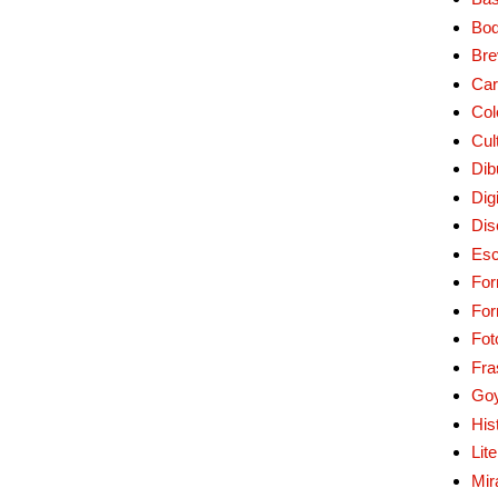
Bo
Bre
Car
Col
Cul
Dib
Digi
Dis
Esc
For
Fo
Fot
Fra
Go
His
Lit
Mir