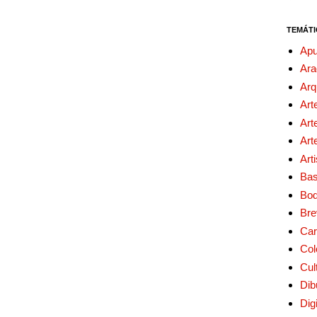
TEMÁTI
Apu
Ara
Arq
Art
Art
Art
Art
Bas
Bo
Bre
Car
Col
Cul
Dib
Digi