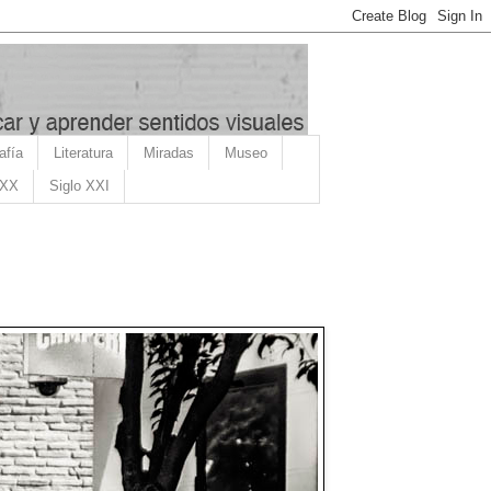
afía
Literatura
Miradas
Museo
 XX
Siglo XXI