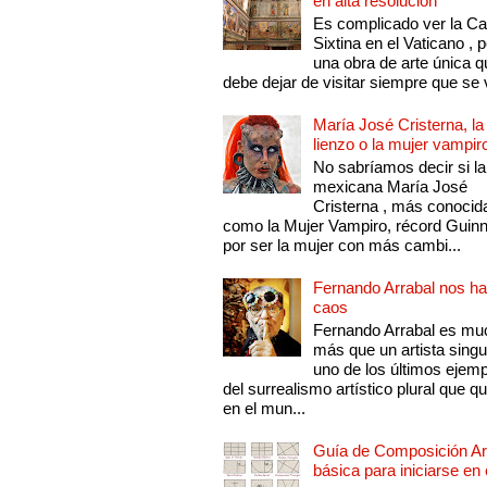
en alta resolución
Es complicado ver la Cap
Sixtina en el Vaticano , 
una obra de arte única q
debe dejar de visitar siempre que se v
María José Cristerna, la
lienzo o la mujer vampir
No sabríamos decir si la
mexicana María José
Cristerna , más conocid
como la Mujer Vampiro, récord Guin
por ser la mujer con más cambi...
Fernando Arrabal nos ha
caos
Fernando Arrabal es mu
más que un artista singu
uno de los últimos ejem
del surrealismo artístico plural que 
en el mun...
Guía de Composición Art
básica para iniciarse en 