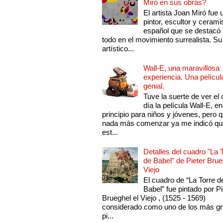
Miró en sus obras?
El artista Joan Miró fue 
pintor, escultor y cerami
español que se destacó
todo en el movimiento surrealista. Su 
artístico...
Wall-E, una maravillosa
experiencia. Una películ
genial.
Tuve la suerte de ver el 
día la película Wall-E, en
principio para niños y jóvenes, pero 
nada más comenzar ya me indicó qu
est...
Detalles del cuadro "La 
de Babel" de Pieter Brue
Viejo
El cuadro de “La Torre d
Babel” fue pintado por Pi
Brueghel el Viejo , (1525 - 1569)
considerado como uno de los más g
pi...