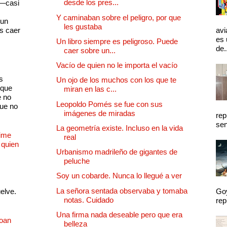
desde los pres...
 —casi
s
Y caminaban sobre el peligro, por que
 un
les gustaba
as caer
avi
es 
Un libro siempre es peligroso. Puede
de.
caer sobre un...
Vacío de quien no le importa el vacío
s
Un ojo de los muchos con los que te
 que
miran en las c...
e no
Leopoldo Pomés se fue con sus
que no
imágenes de miradas
rep
sen
La geometría existe. Incluso en la vida
Dime
real
 quien
Urbanismo madrileño de gigantes de
peluche
Soy un cobarde. Nunca lo llegué a ver
La señora sentada observaba y tomaba
uelve.
Goy
notas. Cuidado
rep
Una firma nada deseable pero que era
Joan
belleza