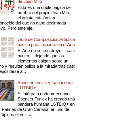
de Joan Miró
Esta es una doble página de
un libro del propio Joan Miró,
el artista catalán tan
onocido del que no cabe decir nada
vo. Pero este eje...
Guía de Composición Artística
básica para iniciarse en el Arte
El Arte no se construye —casi
nunca— dejando que los
elementos caigan sobre un
no y resulten bellos a la mirada tras caer
epositarse a...
Spencer Tunick y su bandera
LGTBIQ+
El fotógrafo norteamericano
Spencer Tunick ha creado una
bandera humana LGTBIQ+ en
 Palmas de Gran Canaria, en uno de
 típicos ejercic...