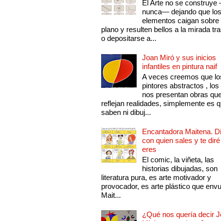
El Arte no se construye
nunca— dejando que lo
elementos caigan sobre
plano y resulten bellos a la mirada tr
o depositarse a...
Joan Miró y sus inicios
infantiles en pintura naif
A veces creemos que lo
pintores abstractos , los
nos presentan obras qu
reflejan realidades, simplemente es 
saben ni dibuj...
Encantadora Maitena. 
con quien sales y te diré
eres
El comic, la viñeta, las
historias dibujadas, son
literatura pura, es arte motivador y
provocador, es arte plástico que env
Mait...
¿Qué nos quería decir 