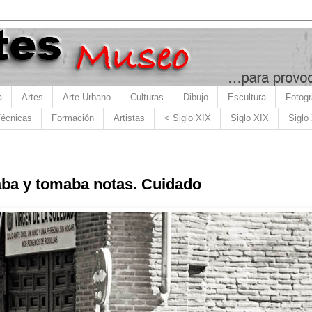
a
Artes
Arte Urbano
Culturas
Dibujo
Escultura
Fotogr
écnicas
Formación
Artistas
< Siglo XIX
Siglo XIX
Siglo
aba y tomaba notas. Cuidado