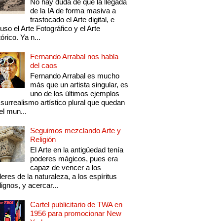
No hay duda de que la llegada
de la IA de forma masiva a
trastocado el Arte digital, e
luso el Arte Fotográfico y el Arte
tórico. Ya n...
Fernando Arrabal nos habla
del caos
Fernando Arrabal es mucho
más que un artista singular, es
uno de los últimos ejemplos
 surrealismo artístico plural que quedan
el mun...
Seguimos mezclando Arte y
Religión
El Arte en la antigüedad tenía
poderes mágicos, pues era
capaz de vencer a los
eres de la naturaleza, a los espíritus
ignos, y acercar...
Cartel publicitario de TWA en
1956 para promocionar New