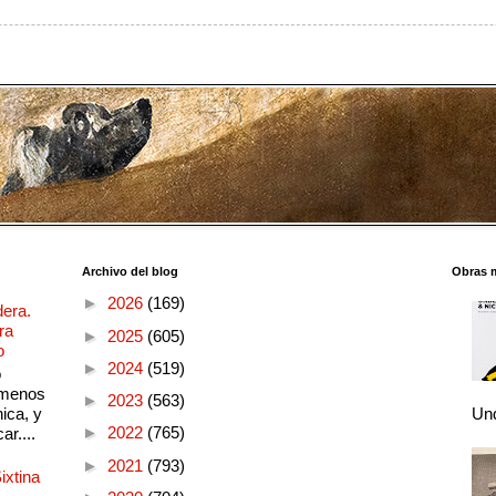
Archivo del blog
Obras 
►
2026
(169)
dera.
ra
►
2025
(605)
o
►
2024
(519)
o
 menos
►
2023
(563)
ica, y
Und
►
2022
(765)
ar....
►
2021
(793)
ixtina