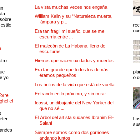
La vista muchas veces nos engaña
un
sta
William Kelin y su “Naturaleza muerta,
 sobre
lámpara y p...
estilo
rec
nue
Era tan frágil mi sueño, que se me
escurría entre ...
El malecón de La Habana, lleno de
a
esculturas
otro
Hierros que nacen oxidados y muertos
Era tan grande que todos los demás
que
pla
éramos pequeños
e yo
o d
Los brillos de la vida que está de vuelta
Entrando en lo próximo, y sin mirar
Torre
ghel el
Icossi, un dibujante del New Yorker del
que no sé ...
e
El Árbol del artista sudanés Ibrahim El-
eter
Las
Salahi
sus
randes
Siempre somos como dos gorriones
andando juntos