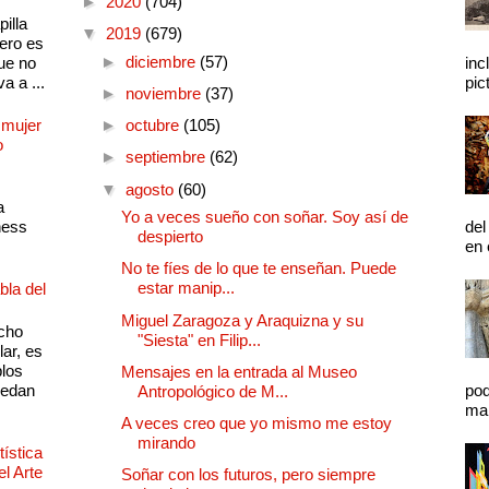
►
2020
(704)
illa
▼
2019
(679)
pero es
►
diciembre
(57)
ue no
inc
a a ...
pic
►
noviembre
(37)
 mujer
►
octubre
(105)
o
►
septiembre
(62)
▼
agosto
(60)
a
Yo a veces sueño con soñar. Soy así de
ness
del
despierto
en 
No te fíes de lo que te enseñan. Puede
estar manip...
bla del
Miguel Zaragoza y Araquizna y su
cho
"Siesta" en Filip...
lar, es
plos
Mensajes en la entrada al Museo
quedan
pod
Antropológico de M...
mal
A veces creo que yo mismo me estoy
mirando
ística
el Arte
Soñar con los futuros, pero siempre