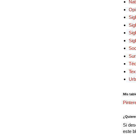
Nat
Opi
Sig
Sig
Sig
Sig
Soc
Sur
Téc
Tex
Urb
Mis tabl
Pinter
¿Quiere
Si des
este b