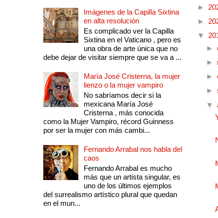
►
20
Imágenes de la Capilla Sixtina
en alta resolución
►
20
Es complicado ver la Capilla
▼
20
Sixtina en el Vaticano , pero es
►
una obra de arte única que no
debe dejar de visitar siempre que se va a ...
►
María José Cristerna, la mujer
►
lienzo o la mujer vampiro
►
No sabríamos decir si la
mexicana María José
▼
Cristerna , más conocida
como la Mujer Vampiro, récord Guinness
por ser la mujer con más cambi...
Fernando Arrabal nos habla del
caos
Fernando Arrabal es mucho
más que un artista singular, es
uno de los últimos ejemplos
del surrealismo artístico plural que quedan
en el mun...