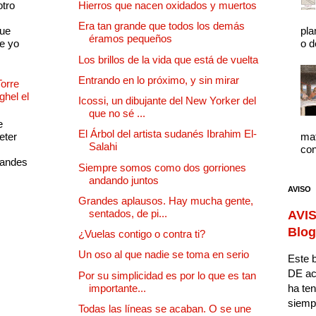
otro
Hierros que nacen oxidados y muertos
Era tan grande que todos los demás
que
pla
éramos pequeños
e yo
o d
Los brillos de la vida que está de vuelta
Entrando en lo próximo, y sin mirar
Torre
ghel el
Icossi, un dibujante del New Yorker del
que no sé ...
e
El Árbol del artista sudanés Ibrahim El-
eter
mat
Salahi
con
randes
Siempre somos como dos gorriones
andando juntos
AVISO
Grandes aplausos. Hay mucha gente,
sentados, de pi...
AVIS
Blog
¿Vuelas contigo o contra ti?
Un oso al que nadie se toma en serio
Este b
DE ac
Por su simplicidad es por lo que es tan
importante...
ha ten
siempr
Todas las líneas se acaban. O se une