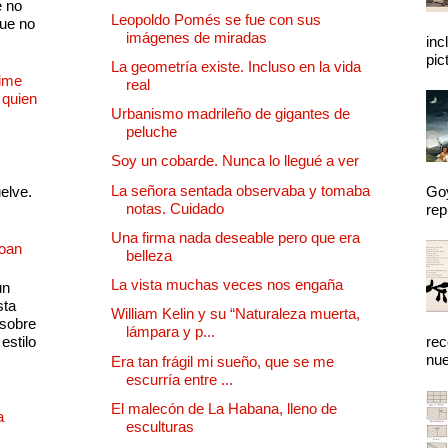
e no
Leopoldo Pomés se fue con sus
que no
imágenes de miradas
inc
pic
La geometría existe. Incluso en la vida
Dime
real
 quien
Urbanismo madrileño de gigantes de
peluche
Soy un cobarde. Nunca lo llegué a ver
La señora sentada observaba y tomaba
uelve.
Goy
notas. Cuidado
rep
Una firma nada deseable pero que era
Joan
belleza
La vista muchas veces nos engaña
un
sta
William Kelin y su “Naturaleza muerta,
 sobre
lámpara y p...
estilo
rec
nue
Era tan frágil mi sueño, que se me
escurría entre ...
El malecón de La Habana, lleno de
a
esculturas