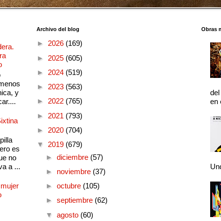
Archivo del blog
Obras 
►
2026
(169)
dera.
ra
►
2025
(605)
o
►
2024
(519)
o
 menos
►
2023
(563)
ica, y
del
►
2022
(765)
ar....
en 
►
2021
(793)
ixtina
►
2020
(704)
illa
▼
2019
(679)
pero es
►
diciembre
(57)
ue no
a a ...
Und
►
noviembre
(37)
 mujer
►
octubre
(105)
o
►
septiembre
(62)
▼
agosto
(60)