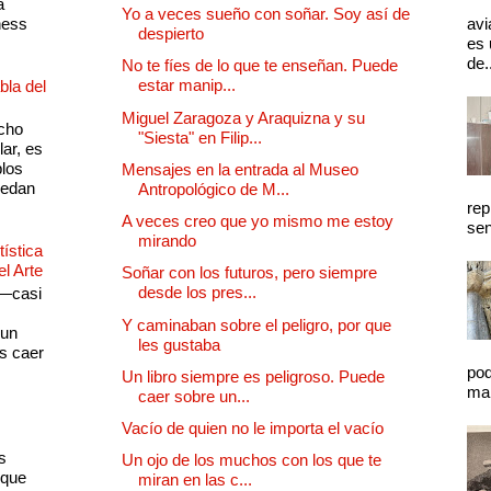
a
Yo a veces sueño con soñar. Soy así de
ness
avi
despierto
es 
de.
No te fíes de lo que te enseñan. Puede
estar manip...
bla del
Miguel Zaragoza y Araquizna y su
cho
"Siesta" en Filip...
lar, es
plos
Mensajes en la entrada al Museo
quedan
Antropológico de M...
rep
A veces creo que yo mismo me estoy
sen
mirando
ística
el Arte
Soñar con los futuros, pero siempre
desde los pres...
 —casi
s
Y caminaban sobre el peligro, por que
 un
les gustaba
as caer
pod
Un libro siempre es peligroso. Puede
mal
caer sobre un...
Vacío de quien no le importa el vacío
s
Un ojo de los muchos con los que te
 que
miran en las c...