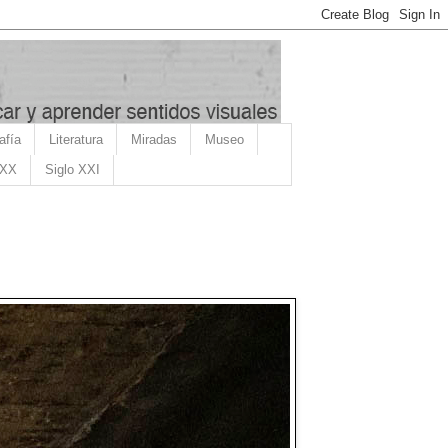
afía
Literatura
Miradas
Museo
 XX
Siglo XXI