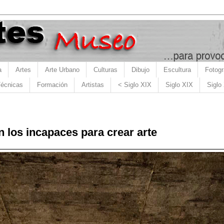
a
Artes
Arte Urbano
Culturas
Dibujo
Escultura
Fotogr
écnicas
Formación
Artistas
< Siglo XIX
Siglo XIX
Siglo
 los incapaces para crear arte