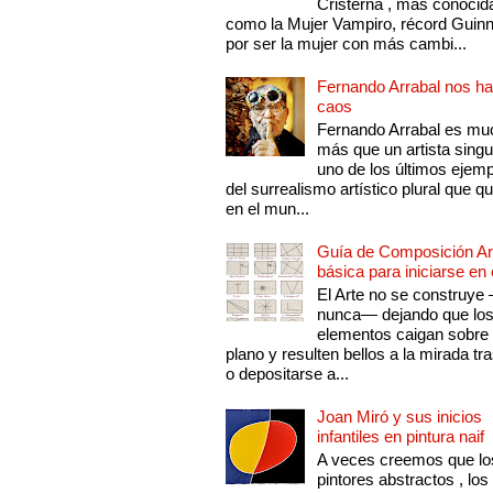
Cristerna , más conocid
como la Mujer Vampiro, récord Guin
por ser la mujer con más cambi...
Fernando Arrabal nos ha
caos
Fernando Arrabal es mu
más que un artista singu
uno de los últimos ejem
del surrealismo artístico plural que 
en el mun...
Guía de Composición Art
básica para iniciarse en 
El Arte no se construye
nunca— dejando que lo
elementos caigan sobre
plano y resulten bellos a la mirada tr
o depositarse a...
Joan Miró y sus inicios
infantiles en pintura naif
A veces creemos que lo
pintores abstractos , los