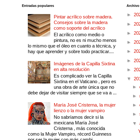
Entradas populares
Archivo
►
20
Pintar acrílico sobre madera.
Consejos sobre la madera
►
20
como soporte del acrílico
►
20
El acrílico como medio o
pintura, no es ni mucho menos
►
20
lo mismo que el óleo en cuanto a técnica, y
►
20
hay que aprender y sobre todo practicar....
►
20
Imágenes de la Capilla Sixtina
en alta resolución
►
20
Es complicado ver la Capilla
▼
20
Sixtina en el Vaticano , pero es
►
una obra de arte única que no
debe dejar de visitar siempre que se va a ...
►
María José Cristerna, la mujer
►
lienzo o la mujer vampiro
►
No sabríamos decir si la
mexicana María José
▼
Cristerna , más conocida
como la Mujer Vampiro, récord Guinness
por ser la mujer con más cambi...