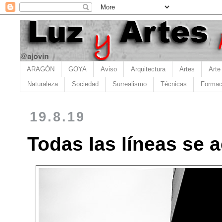
ARAGÓN
GOYA
Aviso
Arquitectura
Artes
Arte
Naturaleza
Sociedad
Surrealismo
Técnicas
Formac
19.8.19
Todas las líneas se