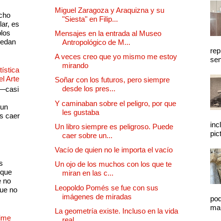
Miguel Zaragoza y Araquizna y su
cho
"Siesta" en Filip...
lar, es
plos
Mensajes en la entrada al Museo
quedan
Antropológico de M...
rep
A veces creo que yo mismo me estoy
sen
mirando
ística
el Arte
Soñar con los futuros, pero siempre
desde los pres...
 —casi
s
Y caminaban sobre el peligro, por que
 un
les gustaba
as caer
inc
Un libro siempre es peligroso. Puede
pic
caer sobre un...
Vacío de quien no le importa el vacío
s
Un ojo de los muchos con los que te
 que
miran en las c...
e no
Leopoldo Pomés se fue con sus
que no
imágenes de miradas
pod
mal
La geometría existe. Incluso en la vida
Dime
real