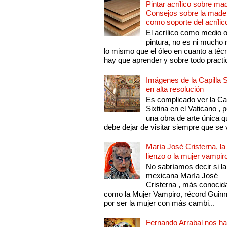
Pintar acrílico sobre ma
Consejos sobre la made
como soporte del acrílic
El acrílico como medio 
pintura, no es ni mucho
lo mismo que el óleo en cuanto a técn
hay que aprender y sobre todo practic
Imágenes de la Capilla S
en alta resolución
Es complicado ver la Cap
Sixtina en el Vaticano , 
una obra de arte única q
debe dejar de visitar siempre que se v
María José Cristerna, la
lienzo o la mujer vampir
No sabríamos decir si la
mexicana María José
Cristerna , más conocid
como la Mujer Vampiro, récord Guin
por ser la mujer con más cambi...
Fernando Arrabal nos ha