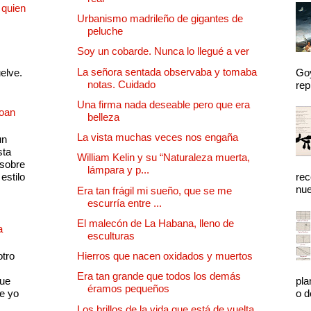
 quien
Urbanismo madrileño de gigantes de
peluche
Soy un cobarde. Nunca lo llegué a ver
La señora sentada observaba y tomaba
uelve.
Goy
notas. Cuidado
rep
Una firma nada deseable pero que era
Joan
belleza
La vista muchas veces nos engaña
un
sta
William Kelin y su “Naturaleza muerta,
 sobre
lámpara y p...
estilo
rec
nue
Era tan frágil mi sueño, que se me
escurría entre ...
El malecón de La Habana, lleno de
a
esculturas
otro
Hierros que nacen oxidados y muertos
Era tan grande que todos los demás
que
pla
éramos pequeños
e yo
o d
Los brillos de la vida que está de vuelta