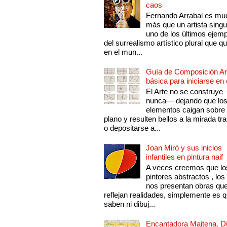
caos
Fernando Arrabal es mu
más que un artista singu
uno de los últimos ejem
del surrealismo artístico plural que 
en el mun...
Guía de Composición Art
básica para iniciarse en 
El Arte no se construye
nunca— dejando que lo
elementos caigan sobre
plano y resulten bellos a la mirada tr
o depositarse a...
Joan Miró y sus inicios
infantiles en pintura naif
A veces creemos que lo
pintores abstractos , los
nos presentan obras qu
reflejan realidades, simplemente es 
saben ni dibuj...
Encantadora Maitena. 