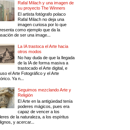
Rafal Milach y una imagen de
su proyecto The Winners
El artista fotógrafo polaco
Rafal Milach no deja una
imagen curiosa por lo que
resenta como ejemplo que da la
sación de ser una image...
La IA trastoca el Arte hacia
otros modos
No hay duda de que la llegada
de la IA de forma masiva a
trastocado el Arte digital, e
luso el Arte Fotográfico y el Arte
tórico. Ya n...
Seguimos mezclando Arte y
Religión
El Arte en la antigüedad tenía
poderes mágicos, pues era
capaz de vencer a los
eres de la naturaleza, a los espíritus
ignos, y acercar...