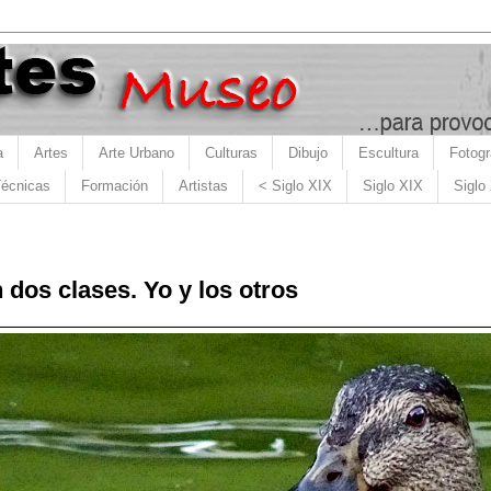
a
Artes
Arte Urbano
Culturas
Dibujo
Escultura
Fotogr
écnicas
Formación
Artistas
< Siglo XIX
Siglo XIX
Siglo
 dos clases. Yo y los otros