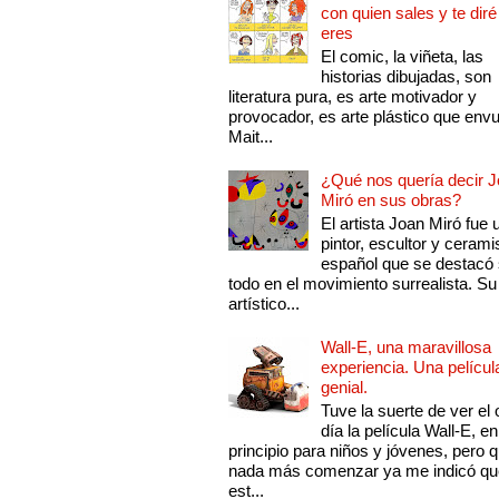
con quien sales y te diré
eres
El comic, la viñeta, las
historias dibujadas, son
literatura pura, es arte motivador y
provocador, es arte plástico que env
Mait...
¿Qué nos quería decir 
Miró en sus obras?
El artista Joan Miró fue 
pintor, escultor y cerami
español que se destacó
todo en el movimiento surrealista. Su 
artístico...
Wall-E, una maravillosa
experiencia. Una películ
genial.
Tuve la suerte de ver el 
día la película Wall-E, en
principio para niños y jóvenes, pero 
nada más comenzar ya me indicó qu
est...