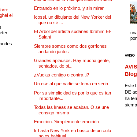
Entrando en lo próximo, y sin mirar
Torre
ghel el
Icossi, un dibujante del New Yorker del
que no sé ...
e
El Árbol del artista sudanés Ibrahim El-
eter
una
Salahi
pon
randes
Siempre somos como dos gorriones
andando juntos
AVISO
Grandes aplausos. Hay mucha gente,
sentados, de pi...
AVIS
Blog
¿Vuelas contigo o contra ti?
Un oso al que nadie se toma en serio
Este b
DE ac
Por su simplicidad es por lo que es tan
importante...
ha ten
siempr
Todas las líneas se acaban. O se une
consigo misma
Emoción. Simplemente emoción
Ir hasta New York en busca de un culo
no es habitual