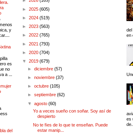
►
2026
(169)
dera.
ra
►
2025
(605)
o
►
2024
(519)
o
 menos
►
2023
(563)
ica, y
del
►
2022
(765)
ar....
en 
►
2021
(793)
ixtina
►
2020
(704)
illa
▼
2019
(679)
pero es
►
diciembre
(57)
ue no
a a ...
Und
►
noviembre
(37)
 mujer
►
octubre
(105)
o
►
septiembre
(62)
▼
agosto
(60)
a
Yo a veces sueño con soñar. Soy así de
ness
avi
despierto
es 
de.
No te fíes de lo que te enseñan. Puede
estar manip...
bla del