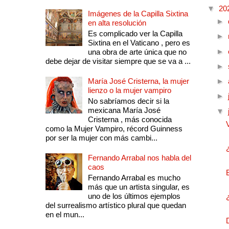
▼
20
Imágenes de la Capilla Sixtina
►
en alta resolución
Es complicado ver la Capilla
►
Sixtina en el Vaticano , pero es
►
una obra de arte única que no
debe dejar de visitar siempre que se va a ...
►
María José Cristerna, la mujer
►
lienzo o la mujer vampiro
►
No sabríamos decir si la
mexicana María José
▼
Cristerna , más conocida
como la Mujer Vampiro, récord Guinness
por ser la mujer con más cambi...
Fernando Arrabal nos habla del
caos
Fernando Arrabal es mucho
más que un artista singular, es
uno de los últimos ejemplos
del surrealismo artístico plural que quedan
en el mun...