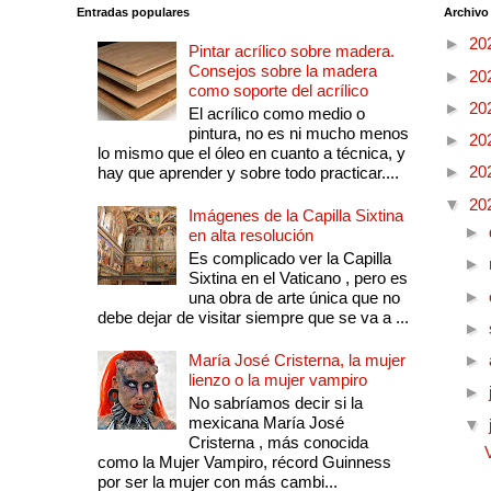
Entradas populares
Archivo
►
20
Pintar acrílico sobre madera.
Consejos sobre la madera
►
20
como soporte del acrílico
►
20
El acrílico como medio o
pintura, no es ni mucho menos
►
20
lo mismo que el óleo en cuanto a técnica, y
►
20
hay que aprender y sobre todo practicar....
▼
20
Imágenes de la Capilla Sixtina
►
en alta resolución
Es complicado ver la Capilla
►
Sixtina en el Vaticano , pero es
►
una obra de arte única que no
debe dejar de visitar siempre que se va a ...
►
María José Cristerna, la mujer
►
lienzo o la mujer vampiro
►
No sabríamos decir si la
mexicana María José
▼
Cristerna , más conocida
como la Mujer Vampiro, récord Guinness
por ser la mujer con más cambi...