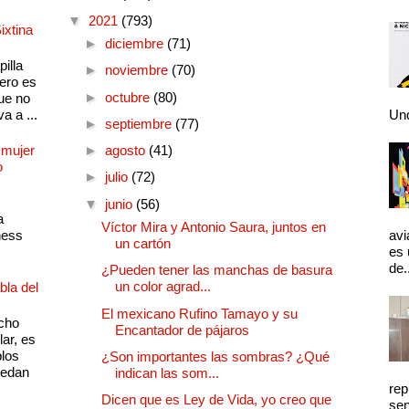
▼
2021
(793)
ixtina
►
diciembre
(71)
illa
►
noviembre
(70)
pero es
►
octubre
(80)
ue no
a a ...
Und
►
septiembre
(77)
 mujer
►
agosto
(41)
o
►
julio
(72)
▼
junio
(56)
a
Víctor Mira y Antonio Saura, juntos en
ness
avi
un cartón
es 
de.
¿Pueden tener las manchas de basura
un color agrad...
bla del
El mexicano Rufino Tamayo y su
cho
Encantador de pájaros
lar, es
plos
¿Son importantes las sombras? ¿Qué
quedan
indican las som...
rep
Dicen que es Ley de Vida, yo creo que
sen