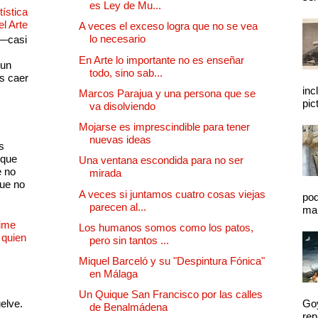
es Ley de Mu...
ística
el Arte
A veces el exceso logra que no se vea
lo necesario
 —casi
s
En Arte lo importante no es enseñar
 un
todo, sino sab...
as caer
inc
Marcos Parajua y una persona que se
pic
va disolviendo
Mojarse es imprescindible para tener
nuevas ideas
s
 que
Una ventana escondida para no ser
e no
mirada
que no
A veces si juntamos cuatro cosas viejas
pod
parecen al...
mal
Dime
Los humanos somos como los patos,
 quien
pero sin tantos ...
Miquel Barceló y su "Despintura Fónica"
en Málaga
Un Quique San Francisco por las calles
uelve.
Goy
de Benalmádena
rep