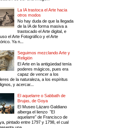
La IA trastoca el Arte hacia
otros modos
No hay duda de que la llegada
de la IA de forma masiva a
trastocado el Arte digital, e
luso el Arte Fotográfico y el Arte
tórico. Ya n...
Seguimos mezclando Arte y
Religión
El Arte en la antigüedad tenía
poderes mágicos, pues era
capaz de vencer a los
eres de la naturaleza, a los espíritus
ignos, y acercar...
El aquelarre o Sabbath de
Brujas, de Goya
El Museo Lázaro Galdiano
alberga el lienzo "El
aquelarre" de Francisco de
a, pintado entre 1797 y 1798, el cual
resenta una...