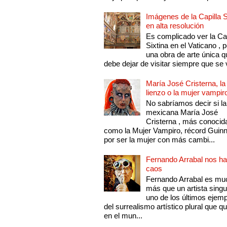
Imágenes de la Capilla S
en alta resolución
Es complicado ver la Cap
Sixtina en el Vaticano , 
una obra de arte única q
debe dejar de visitar siempre que se v
María José Cristerna, la
lienzo o la mujer vampir
No sabríamos decir si la
mexicana María José
Cristerna , más conocid
como la Mujer Vampiro, récord Guin
por ser la mujer con más cambi...
Fernando Arrabal nos ha
caos
Fernando Arrabal es mu
más que un artista singu
uno de los últimos ejem
del surrealismo artístico plural que 
en el mun...