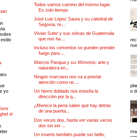
Todos vamos camino del mismo lugar.
Es solo tiempo
Joan
José Luis López Saura y su catedral de
un
Segovia, re...
sta
Vivian Suter y sus selvas de Guatemala
 sobre
que nos ha ...
estilo
rec
nue
Incluso los cementos se pueden prender
fuego para ...
Marcos Parajua y su: Mímesis: arte y
a
naturaleza en...
otro
Ningún marciano nos va a prestar
atención como no ...
que
pla
e yo
Un hierro doblado nos enseña la
o d
dirección por la q...
¿Merece la pena saber qué hay detrás
Torre
de una puerta...
ghel el
Dos veces dos, hasta ver varias veces
dos sin ser ...
e
eter
mat
Un muerto también puede ser bello,
con