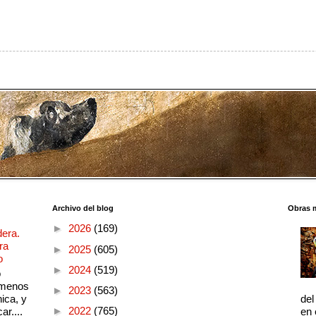
Archivo del blog
Obras 
►
2026
(169)
dera.
ra
►
2025
(605)
o
►
2024
(519)
o
 menos
►
2023
(563)
ica, y
del
►
2022
(765)
ar....
en 