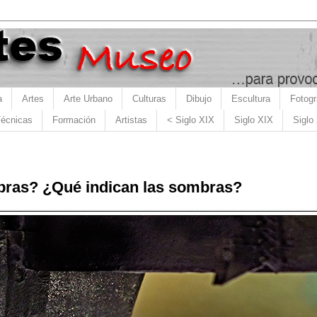
a
Artes
Arte Urbano
Culturas
Dibujo
Escultura
Fotogr
écnicas
Formación
Artistas
< Siglo XIX
Siglo XIX
Siglo
bras? ¿Qué indican las sombras?