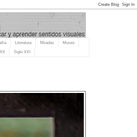
afía
Literatura
Miradas
Museo
 XX
Siglo XXI