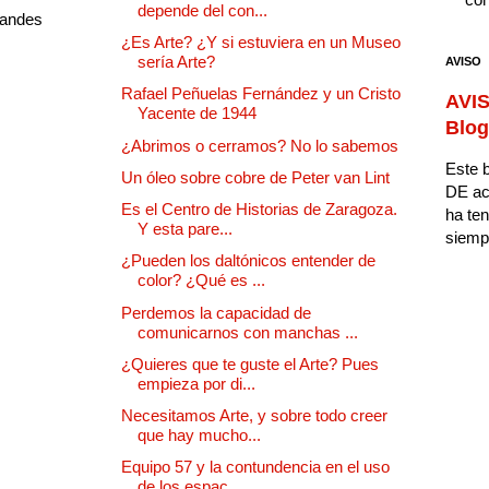
depende del con...
randes
¿Es Arte? ¿Y si estuviera en un Museo
sería Arte?
AVISO
Rafael Peñuelas Fernández y un Cristo
AVIS
Yacente de 1944
Blog
¿Abrimos o cerramos? No lo sabemos
Este b
Un óleo sobre cobre de Peter van Lint
DE ac
Es el Centro de Historias de Zaragoza.
ha ten
Y esta pare...
siempr
¿Pueden los daltónicos entender de
color? ¿Qué es ...
Perdemos la capacidad de
comunicarnos con manchas ...
¿Quieres que te guste el Arte? Pues
empieza por di...
Necesitamos Arte, y sobre todo creer
que hay mucho...
Equipo 57 y la contundencia en el uso
de los espac...