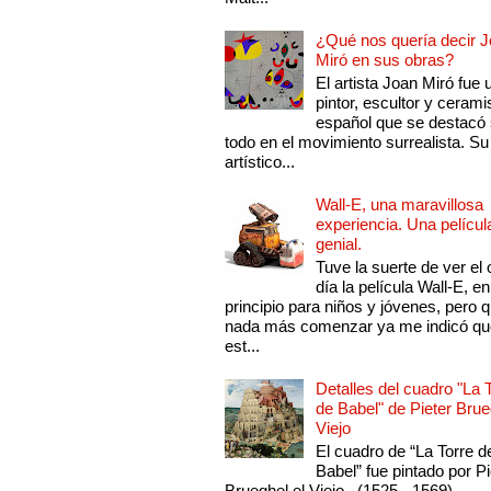
¿Qué nos quería decir 
Miró en sus obras?
El artista Joan Miró fue 
pintor, escultor y cerami
español que se destacó
todo en el movimiento surrealista. Su 
artístico...
Wall-E, una maravillosa
experiencia. Una películ
genial.
Tuve la suerte de ver el 
día la película Wall-E, en
principio para niños y jóvenes, pero 
nada más comenzar ya me indicó qu
est...
Detalles del cuadro "La 
de Babel" de Pieter Brue
Viejo
El cuadro de “La Torre d
Babel” fue pintado por Pi
Brueghel el Viejo , (1525 - 1569)