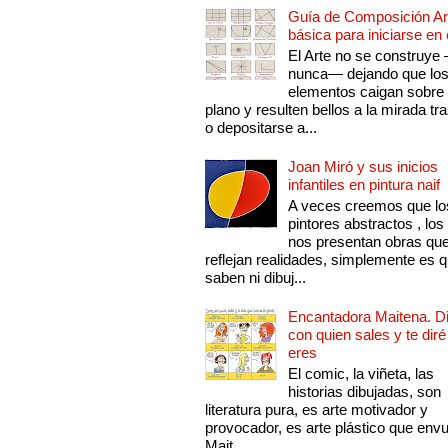
Guía de Composición Art
básica para iniciarse en 
El Arte no se construye
nunca— dejando que lo
elementos caigan sobre
plano y resulten bellos a la mirada tr
o depositarse a...
Joan Miró y sus inicios
infantiles en pintura naif
A veces creemos que lo
pintores abstractos , los
nos presentan obras qu
reflejan realidades, simplemente es 
saben ni dibuj...
Encantadora Maitena. 
con quien sales y te diré
eres
El comic, la viñeta, las
historias dibujadas, son
literatura pura, es arte motivador y
provocador, es arte plástico que env
Mait...