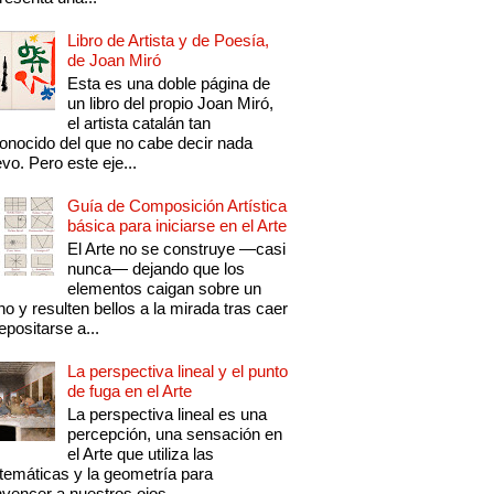
Libro de Artista y de Poesía,
de Joan Miró
Esta es una doble página de
un libro del propio Joan Miró,
el artista catalán tan
onocido del que no cabe decir nada
vo. Pero este eje...
Guía de Composición Artística
básica para iniciarse en el Arte
El Arte no se construye —casi
nunca— dejando que los
elementos caigan sobre un
no y resulten bellos a la mirada tras caer
epositarse a...
La perspectiva lineal y el punto
de fuga en el Arte
La perspectiva lineal es una
percepción, una sensación en
el Arte que utiliza las
emáticas y la geometría para
vencer a nuestros ojos...