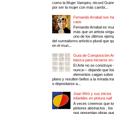
como la Mujer Vampiro, récord Guin
por ser la mujer con más cambi...
Fernando Arrabal nos ha
caos
Fernando Arrabal es mu
más que un artista singu
uno de los últimos ejem
del surrealismo artístico plural que 
en el mun...
Guía de Composición Art
básica para iniciarse en 
El Arte no se construye
nunca— dejando que lo
elementos caigan sobre
plano y resulten bellos a la mirada tr
o depositarse a...
Joan Miró y sus inicios
infantiles en pintura naif
A veces creemos que lo
pintores abstractos , los
nos presentan obras qu