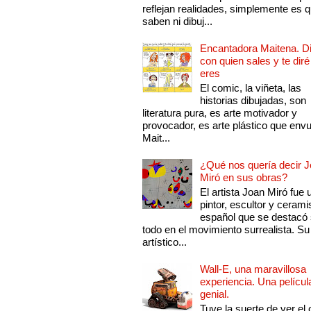
reflejan realidades, simplemente es 
saben ni dibuj...
Encantadora Maitena. 
con quien sales y te diré
eres
El comic, la viñeta, las
historias dibujadas, son
literatura pura, es arte motivador y
provocador, es arte plástico que env
Mait...
¿Qué nos quería decir 
Miró en sus obras?
El artista Joan Miró fue 
pintor, escultor y cerami
español que se destacó
todo en el movimiento surrealista. Su 
artístico...
Wall-E, una maravillosa
experiencia. Una películ
genial.
Tuve la suerte de ver el 