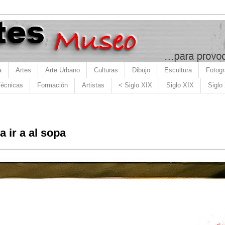
a
Artes
Arte Urbano
Culturas
Dibujo
Escultura
Fotogr
écnicas
Formación
Artistas
< Siglo XIX
Siglo XIX
Siglo
 ir a al sopa