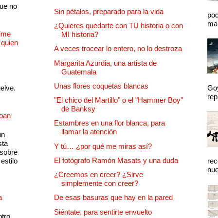
que no
Sin pétalos, preparado para la vida
pod
mal
¿Quieres quedarte con TU historia o con
Dime
MI historia?
 quien
A veces trocear lo entero, no lo destroza
Margarita Azurdia, una artista de
Guatemala
Unas flores coquetas blancas
uelve.
Goy
rep
"El chico del Martillo" o el "Hammer Boy"
de Banksy
Joan
Estambres en una flor blanca, para
llamar la atención
un
sta
Y tú… ¿por qué me miras así?
 sobre
El fotógrafo Ramón Masats y una duda
estilo
rec
nue
¿Creemos en creer? ¿Sirve
simplemente con creer?
a
De esas basuras que hay en la pared
Siéntate, para sentirte envuelto
otro