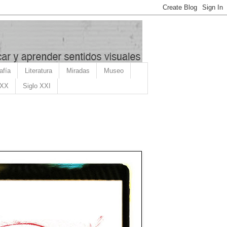
afía
Literatura
Miradas
Museo
 XX
Siglo XXI