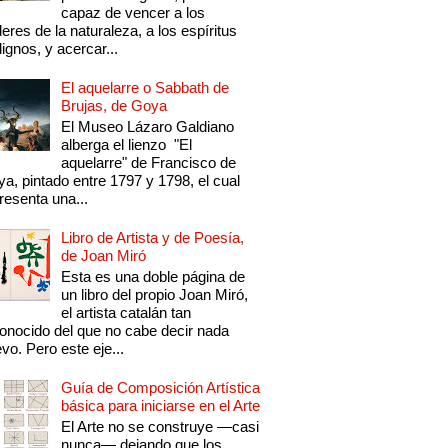
capaz de vencer a los
eres de la naturaleza, a los espíritus
ignos, y acercar...
El aquelarre o Sabbath de
Brujas, de Goya
El Museo Lázaro Galdiano
alberga el lienzo "El
aquelarre" de Francisco de
a, pintado entre 1797 y 1798, el cual
resenta una...
Libro de Artista y de Poesía,
de Joan Miró
Esta es una doble página de
un libro del propio Joan Miró,
el artista catalán tan
onocido del que no cabe decir nada
vo. Pero este eje...
Guía de Composición Artística
básica para iniciarse en el Arte
El Arte no se construye —casi
nunca— dejando que los