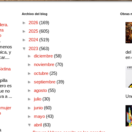
Archivo del blog
Obras 
►
2026
(169)
dera.
ra
►
2025
(605)
o
►
2024
(519)
o
 menos
▼
2023
(563)
ica, y
del
►
diciembre
(58)
ar....
en 
►
noviembre
(70)
ixtina
►
octubre
(25)
illa
►
septiembre
(39)
pero es
►
agosto
(55)
ue no
a a ...
Und
►
julio
(30)
 mujer
►
junio
(60)
o
►
mayo
(43)
▼
abril
(63)
a