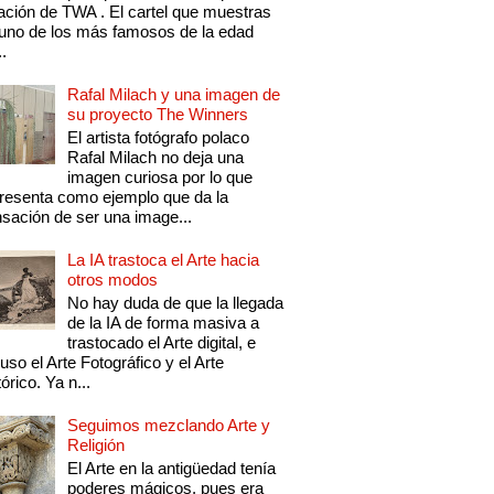
ación de TWA . El cartel que muestras
uno de los más famosos de la edad
..
Rafal Milach y una imagen de
su proyecto The Winners
El artista fotógrafo polaco
Rafal Milach no deja una
imagen curiosa por lo que
resenta como ejemplo que da la
sación de ser una image...
La IA trastoca el Arte hacia
otros modos
No hay duda de que la llegada
de la IA de forma masiva a
trastocado el Arte digital, e
luso el Arte Fotográfico y el Arte
tórico. Ya n...
Seguimos mezclando Arte y
Religión
El Arte en la antigüedad tenía
poderes mágicos, pues era