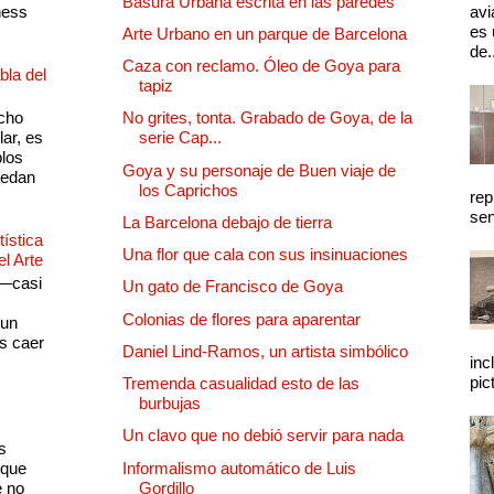
Basura Urbana escrita en las paredes
ness
avi
es 
Arte Urbano en un parque de Barcelona
de.
Caza con reclamo. Óleo de Goya para
bla del
tapiz
cho
No grites, tonta. Grabado de Goya, de la
lar, es
serie Cap...
plos
Goya y su personaje de Buen viaje de
quedan
los Caprichos
rep
sen
La Barcelona debajo de tierra
ística
Una flor que cala con sus insinuaciones
el Arte
 —casi
Un gato de Francisco de Goya
s
Colonias de flores para aparentar
 un
as caer
Daniel Lind-Ramos, un artista simbólico
inc
pic
Tremenda casualidad esto de las
burbujas
Un clavo que no debió servir para nada
s
 que
Informalismo automático de Luis
e no
Gordillo