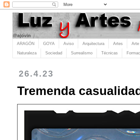
ARAGÓN
GOYA
Aviso
Arquitectura
Artes
Arte
Naturaleza
Sociedad
Surrealismo
Técnicas
Formac
26.4.23
Tremenda casualidad