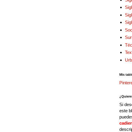
Sig
Sig
Sig
Soc
Sur
Téc
Tex
Urb
Mis tabl
Pinter
¿Quiere
Si des
este b
puedes
cadie
descri