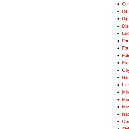
Cul
Dib
Digi
Dis
Esc
For
Fo
Fot
Fra
Go
His
Lit
Mir
Mur
Mu
Nat
Opi
Sig