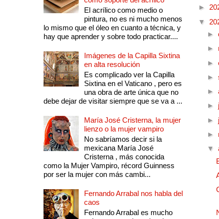
►
20
El acrílico como medio o
pintura, no es ni mucho menos
▼
20
lo mismo que el óleo en cuanto a técnica, y
►
hay que aprender y sobre todo practicar....
►
Imágenes de la Capilla Sixtina
►
en alta resolución
Es complicado ver la Capilla
►
Sixtina en el Vaticano , pero es
►
una obra de arte única que no
debe dejar de visitar siempre que se va a ...
►
María José Cristerna, la mujer
►
lienzo o la mujer vampiro
►
No sabríamos decir si la
mexicana María José
▼
Cristerna , más conocida
como la Mujer Vampiro, récord Guinness
por ser la mujer con más cambi...
Fernando Arrabal nos habla del
caos
Fernando Arrabal es mucho