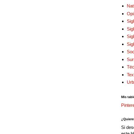
Nat
Opi
Sig
Sig
Sig
Sig
Soc
Sur
Téc
Tex
Urb
Mis tabl
Pinter
¿Quiere
Si des
este b