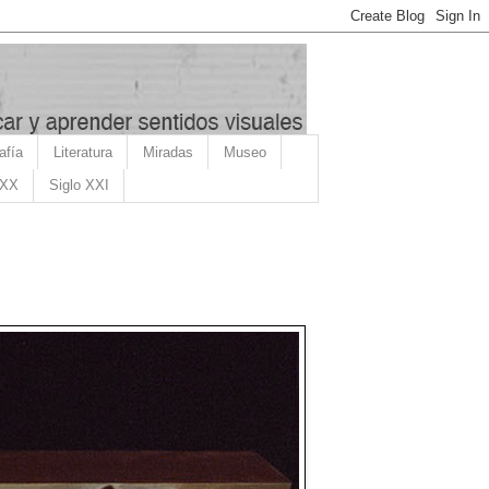
afía
Literatura
Miradas
Museo
 XX
Siglo XXI