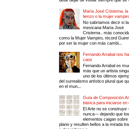
María José Cristerna, la
lienzo o la mujer vampir
No sabríamos decir si la
mexicana María José
Cristerna , más conocid
como la Mujer Vampiro, récord Guin
por ser la mujer con más cambi...
Fernando Arrabal nos ha
caos
Fernando Arrabal es mu
más que un artista singu
uno de los últimos ejem
del surrealismo artístico plural que 
en el mun...
Guía de Composición Art
básica para iniciarse en 
El Arte no se construye
nunca— dejando que lo
elementos caigan sobre
plano y resulten bellos a la mirada tr