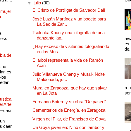
▼
julio
(30)
El Cristo de Portlligat de Salvador Dalí
 mujer
o
José Luzán Martínez y un boceto para
La Seo de Zar...
Tsukioka Koun y una xilografía de una
a
danzante jap...
ness
avi
es 
¿Hay exceso de visitantes fotografiando
de.
en los Mus...
bla del
El árbol representa la vida de Ramón
Acín
cho
lar, es
Julio Villanueva Chang y Musuk Nolte
plos
Maldonado, ju...
quedan
rep
Mural en Zaragoza, que hay que salvar
sen
en La Jota
ística
Fernando Botero y su obra "De paseo"
el Arte
Cementerios de Energía, en Zaragoza
 —casi
s
Virgen del Pilar, de Francisco de Goya
 un
as caer
Un Goya joven en: Niño con tambor y