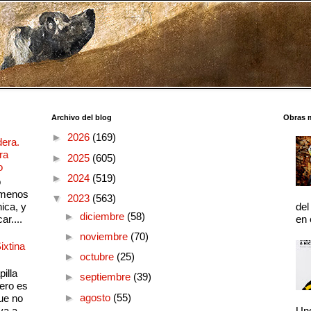
Archivo del blog
Obras 
►
2026
(169)
dera.
ra
►
2025
(605)
o
►
2024
(519)
o
 menos
▼
2023
(563)
ica, y
del
►
diciembre
(58)
ar....
en 
►
noviembre
(70)
ixtina
►
octubre
(25)
illa
►
septiembre
(39)
pero es
►
agosto
(55)
ue no
a a ...
Und