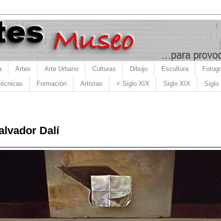
a
Artes
Arte Urbano
Culturas
Dibujo
Escultura
Fotogr
écnicas
Formación
Artistas
< Siglo XIX
Siglo XIX
Siglo
Salvador Dalí