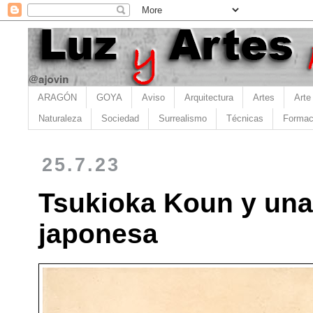
ARAGÓN
GOYA
Aviso
Arquitectura
Artes
Arte
Naturaleza
Sociedad
Surrealismo
Técnicas
Formac
25.7.23
Tsukioka Koun y una 
japonesa