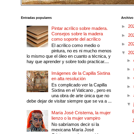
Entradas populares
Archivo
►
20
Pintar acrílico sobre madera.
Consejos sobre la madera
►
20
como soporte del acrílico
►
20
El acrílico como medio o
pintura, no es ni mucho menos
▼
20
lo mismo que el óleo en cuanto a técnica, y
►
hay que aprender y sobre todo practicar....
►
Imágenes de la Capilla Sixtina
►
en alta resolución
Es complicado ver la Capilla
►
Sixtina en el Vaticano , pero es
►
una obra de arte única que no
debe dejar de visitar siempre que se va a ...
▼
María José Cristerna, la mujer
lienzo o la mujer vampiro
No sabríamos decir si la
mexicana María José