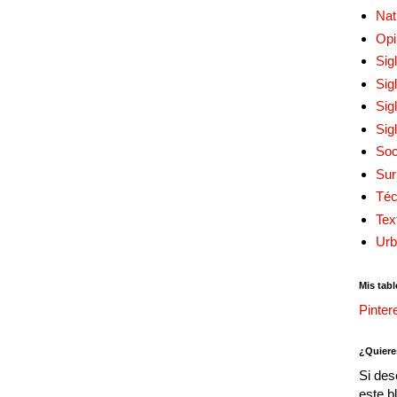
Nat
Opi
Sig
Sig
Sig
Sig
Soc
Sur
Téc
Tex
Urb
Mis tabl
Pinter
¿Quiere
Si des
este b