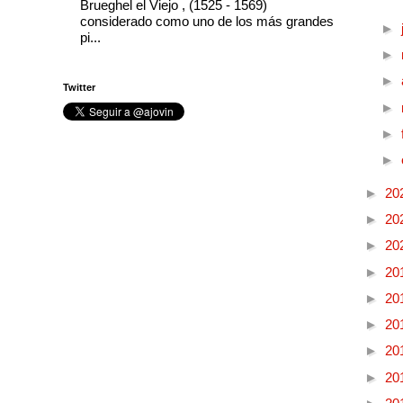
Brueghel el Viejo , (1525 - 1569)
considerado como uno de los más grandes
►
pi...
►
►
Twitter
►
►
►
►
20
►
20
►
20
►
20
►
20
►
20
►
20
►
20