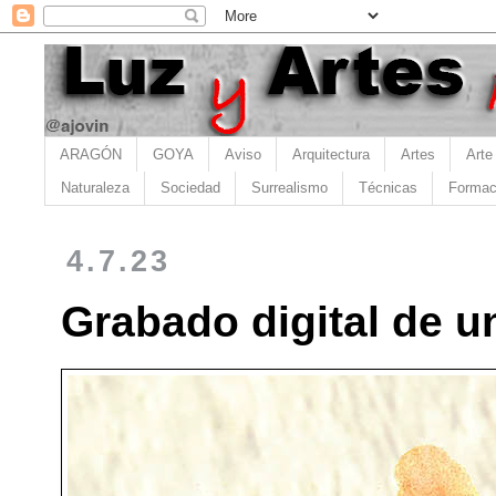
ARAGÓN
GOYA
Aviso
Arquitectura
Artes
Arte
Naturaleza
Sociedad
Surrealismo
Técnicas
Formac
4.7.23
Grabado digital de u