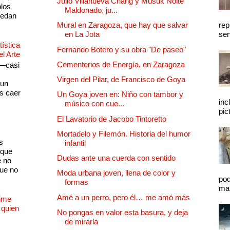
Julio Villanueva Chang y Musuk Nolte
plos
Maldonado, ju...
quedan
rep
Mural en Zaragoza, que hay que salvar
sen
en La Jota
ística
Fernando Botero y su obra "De paseo"
el Arte
Cementerios de Energía, en Zaragoza
 —casi
s
Virgen del Pilar, de Francisco de Goya
 un
as caer
Un Goya joven en: Niño con tambor y
inc
músico con cue...
pic
El Lavatorio de Jacobo Tintoretto
Mortadelo y Filemón. Historia del humor
s
infantil
 que
Dudas ante una cuerda con sentido
e no
que no
Moda urbana joven, llena de color y
pod
formas
mal
Amé a un perro, pero él… me amó más
Dime
 quien
No pongas en valor esta basura, y deja
de mirarla