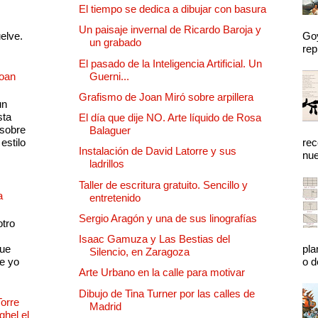
El tiempo se dedica a dibujar con basura
Un paisaje invernal de Ricardo Baroja y
uelve.
Goy
un grabado
rep
El pasado de la Inteligencia Artificial. Un
Joan
Guerni...
Grafismo de Joan Miró sobre arpillera
un
sta
El día que dije NO. Arte líquido de Rosa
 sobre
Balaguer
estilo
rec
Instalación de David Latorre y sus
nue
ladrillos
Taller de escritura gratuito. Sencillo y
a
entretenido
Sergio Aragón y una de sus linografías
otro
Isaac Gamuza y Las Bestias del
que
pla
Silencio, en Zaragoza
e yo
o d
Arte Urbano en la calle para motivar
Dibujo de Tina Turner por las calles de
Torre
Madrid
ghel el