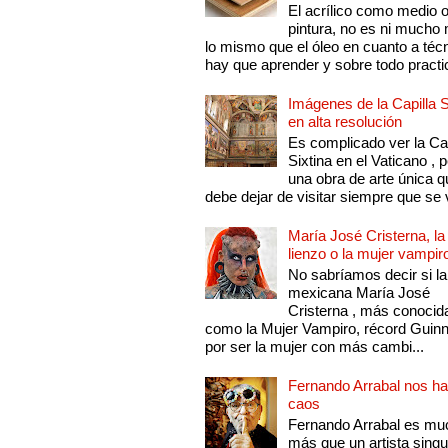
El acrílico como medio 
pintura, no es ni mucho
lo mismo que el óleo en cuanto a técn
hay que aprender y sobre todo practic
Imágenes de la Capilla S
en alta resolución
Es complicado ver la Cap
Sixtina en el Vaticano , 
una obra de arte única q
debe dejar de visitar siempre que se v
María José Cristerna, la
lienzo o la mujer vampir
No sabríamos decir si la
mexicana María José
Cristerna , más conocid
como la Mujer Vampiro, récord Guin
por ser la mujer con más cambi...
Fernando Arrabal nos ha
caos
Fernando Arrabal es mu
más que un artista singu