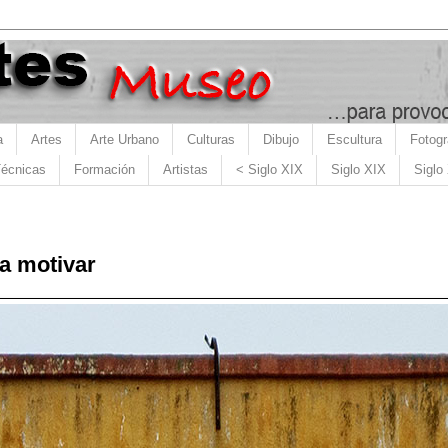
a
Artes
Arte Urbano
Culturas
Dibujo
Escultura
Fotogr
écnicas
Formación
Artistas
< Siglo XIX
Siglo XIX
Siglo
ra motivar