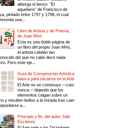
alberga el lienzo "El
aquelarre" de Francisco de
a, pintado entre 1797 y 1798, el cual
resenta una...
Libro de Artista y de Poesía,
de Joan Miró
Esta es una doble página de
un libro del propio Joan Miró,
el artista catalán tan
onocido del que no cabe decir nada
vo. Pero este eje...
Guía de Composición Artística
básica para iniciarse en el Arte
El Arte no se construye —casi
nunca— dejando que los
elementos caigan sobre un
no y resulten bellos a la mirada tras caer
epositarse a...
Principio y fin, del autor Julio
Escámez
El Arte jode a los Dictadores,