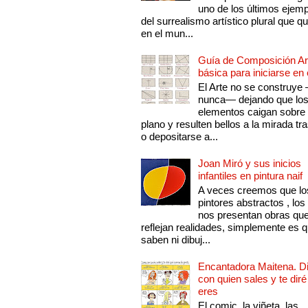
uno de los últimos ejem
del surrealismo artístico plural que 
en el mun...
Guía de Composición Art
básica para iniciarse en 
El Arte no se construye
nunca— dejando que lo
elementos caigan sobre
plano y resulten bellos a la mirada tr
o depositarse a...
Joan Miró y sus inicios
infantiles en pintura naif
A veces creemos que lo
pintores abstractos , los
nos presentan obras qu
reflejan realidades, simplemente es 
saben ni dibuj...
Encantadora Maitena. 
con quien sales y te diré
eres
El comic, la viñeta, las