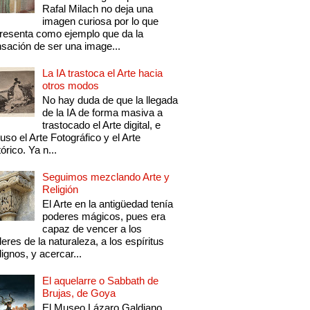
Rafal Milach no deja una
imagen curiosa por lo que
resenta como ejemplo que da la
sación de ser una image...
La IA trastoca el Arte hacia
otros modos
No hay duda de que la llegada
de la IA de forma masiva a
trastocado el Arte digital, e
luso el Arte Fotográfico y el Arte
tórico. Ya n...
Seguimos mezclando Arte y
Religión
El Arte en la antigüedad tenía
poderes mágicos, pues era
capaz de vencer a los
eres de la naturaleza, a los espíritus
ignos, y acercar...
El aquelarre o Sabbath de
Brujas, de Goya
El Museo Lázaro Galdiano