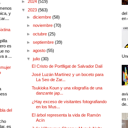
►
2024
(519)
o
 menos
▼
2023
(563)
ica, y
del
►
diciembre
(58)
ar....
en 
►
noviembre
(70)
ixtina
►
octubre
(25)
illa
►
septiembre
(39)
pero es
►
agosto
(55)
ue no
a a ...
Und
▼
julio
(30)
El Cristo de Portlligat de Salvador Dalí
 mujer
o
José Luzán Martínez y un boceto para
La Seo de Zar...
Tsukioka Koun y una xilografía de una
a
danzante jap...
ness
avi
es 
¿Hay exceso de visitantes fotografiando
de.
en los Mus...
bla del
El árbol representa la vida de Ramón
Acín
cho
lar, es