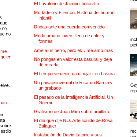
El Lavatorio de Jacobo Tintoretto
Mortadelo y Filemón. Historia del humor
s
infantil
 que
Dudas ante una cuerda con sentido
e no
que no
Moda urbana joven, llena de color y
inc
formas
pic
Amé a un perro, pero él… me amó más
Dime
 quien
No pongas en valor esta basura, y deja
de mirarla
El tiempo se dedica a dibujar con basura
Un paisaje invernal de Ricardo Baroja y
uelve.
Goy
un grabado
rep
El pasado de la Inteligencia Artificial. Un
Joan
Guerni...
Grafismo de Joan Miró sobre arpillera
un
sta
El día que dije NO. Arte líquido de Rosa
 sobre
Balaguer
estilo
rec
Instalación de David Latorre y sus
nue