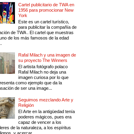
Cartel publicitario de TWA en
1956 para promocionar New
York
Este es un cartel turístico,
para publicitar la compañía de
ación de TWA . El cartel que muestras
uno de los más famosos de la edad
..
Rafal Milach y una imagen de
su proyecto The Winners
El artista fotógrafo polaco
Rafal Milach no deja una
imagen curiosa por lo que
resenta como ejemplo que da la
sación de ser una image...
Seguimos mezclando Arte y
Religión
El Arte en la antigüedad tenía
poderes mágicos, pues era
capaz de vencer a los
eres de la naturaleza, a los espíritus
ignos, y acercar...