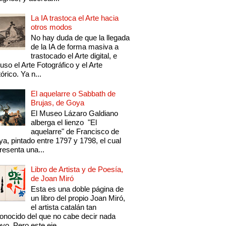
La IA trastoca el Arte hacia
otros modos
No hay duda de que la llegada
de la IA de forma masiva a
trastocado el Arte digital, e
luso el Arte Fotográfico y el Arte
tórico. Ya n...
El aquelarre o Sabbath de
Brujas, de Goya
El Museo Lázaro Galdiano
alberga el lienzo "El
aquelarre" de Francisco de
a, pintado entre 1797 y 1798, el cual
resenta una...
Libro de Artista y de Poesía,
de Joan Miró
Esta es una doble página de
un libro del propio Joan Miró,
el artista catalán tan
onocido del que no cabe decir nada
vo. Pero este eje...