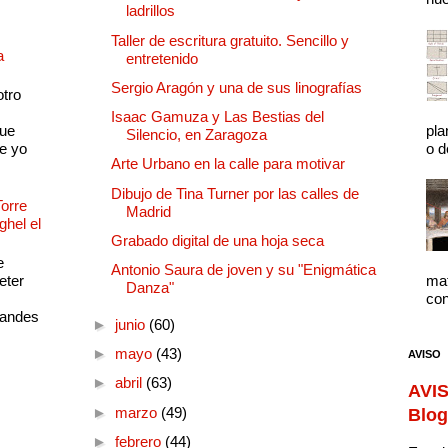
ladrillos
Taller de escritura gratuito. Sencillo y
a
entretenido
Sergio Aragón y una de sus linografías
otro
Isaac Gamuza y Las Bestias del
que
pla
Silencio, en Zaragoza
e yo
o d
Arte Urbano en la calle para motivar
Dibujo de Tina Turner por las calles de
Torre
Madrid
ghel el
Grabado digital de una hoja seca
e
Antonio Saura de joven y su "Enigmática
eter
mat
Danza"
con
randes
►
junio
(60)
►
mayo
(43)
AVISO
►
abril
(63)
AVIS
►
marzo
(49)
Blog
►
febrero
(44)