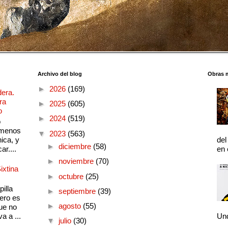
Archivo del blog
Obras 
►
2026
(169)
dera.
ra
►
2025
(605)
o
►
2024
(519)
o
 menos
▼
2023
(563)
ica, y
del
►
diciembre
(58)
ar....
en 
►
noviembre
(70)
ixtina
►
octubre
(25)
illa
►
septiembre
(39)
pero es
►
agosto
(55)
ue no
a a ...
Und
▼
julio
(30)