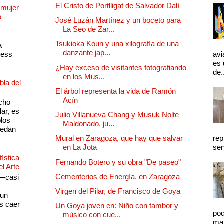
El Cristo de Portlligat de Salvador Dalí
 mujer
o
José Luzán Martínez y un boceto para
La Seo de Zar...
Tsukioka Koun y una xilografía de una
a
danzante jap...
ness
avi
es 
¿Hay exceso de visitantes fotografiando
de.
en los Mus...
bla del
El árbol representa la vida de Ramón
Acín
cho
lar, es
Julio Villanueva Chang y Musuk Nolte
plos
Maldonado, ju...
quedan
rep
Mural en Zaragoza, que hay que salvar
sen
en La Jota
ística
Fernando Botero y su obra "De paseo"
el Arte
Cementerios de Energía, en Zaragoza
 —casi
s
Virgen del Pilar, de Francisco de Goya
 un
as caer
Un Goya joven en: Niño con tambor y
pod
músico con cue...
mal