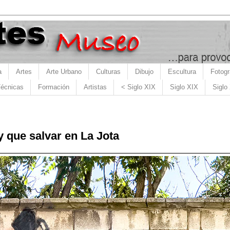
a
Artes
Arte Urbano
Culturas
Dibujo
Escultura
Fotogr
écnicas
Formación
Artistas
< Siglo XIX
Siglo XIX
Siglo
 que salvar en La Jota