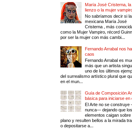
María José Cristerna, la
lienzo o la mujer vampir
No sabríamos decir si la
mexicana María José
Cristerna , más conocid
como la Mujer Vampiro, récord Guin
por ser la mujer con más cambi...
Fernando Arrabal nos ha
caos
Fernando Arrabal es mu
más que un artista singu
uno de los últimos ejem
del surrealismo artístico plural que 
en el mun...
Guía de Composición Art
básica para iniciarse en 
El Arte no se construye
nunca— dejando que lo
elementos caigan sobre
plano y resulten bellos a la mirada tr
o depositarse a...