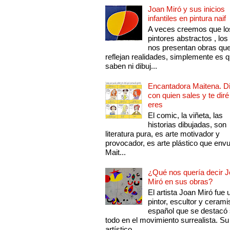
Joan Miró y sus inicios
infantiles en pintura naif
A veces creemos que lo
pintores abstractos , los
nos presentan obras qu
reflejan realidades, simplemente es 
saben ni dibuj...
Encantadora Maitena. 
con quien sales y te diré
eres
El comic, la viñeta, las
historias dibujadas, son
literatura pura, es arte motivador y
provocador, es arte plástico que env
Mait...
¿Qué nos quería decir 
Miró en sus obras?
El artista Joan Miró fue 
pintor, escultor y cerami
español que se destacó
todo en el movimiento surrealista. Su 
artístico...