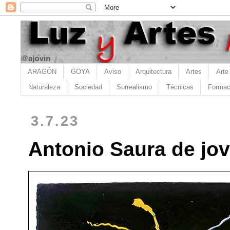
ARAGÓN
GOYA
Aviso
Arquitectura
Artes
Arte
Naturaleza
Sociedad
Surrealismo
Técnicas
Formac
3.7.23
Antonio Saura de jo