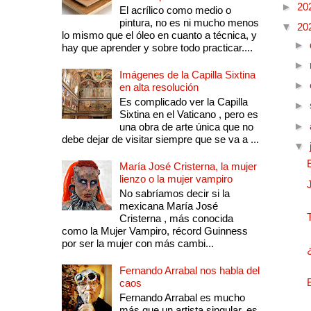
►
20
El acrílico como medio o
pintura, no es ni mucho menos
▼
20
lo mismo que el óleo en cuanto a técnica, y
►
hay que aprender y sobre todo practicar....
►
Imágenes de la Capilla Sixtina
►
en alta resolución
Es complicado ver la Capilla
►
Sixtina en el Vaticano , pero es
►
una obra de arte única que no
debe dejar de visitar siempre que se va a ...
▼
María José Cristerna, la mujer
lienzo o la mujer vampiro
No sabríamos decir si la
mexicana María José
Cristerna , más conocida
como la Mujer Vampiro, récord Guinness
por ser la mujer con más cambi...
Fernando Arrabal nos habla del
caos
Fernando Arrabal es mucho
más que un artista singular, es