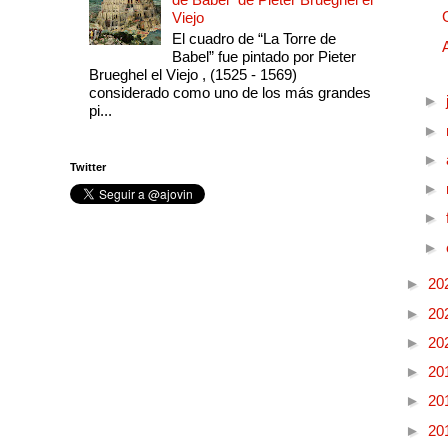
Viejo
El cuadro de “La Torre de
Babel” fue pintado por Pieter
Brueghel el Viejo , (1525 - 1569)
considerado como uno de los más grandes
►
pi...
►
►
Twitter
►
►
►
►
20
►
20
►
20
►
20
►
20
►
20