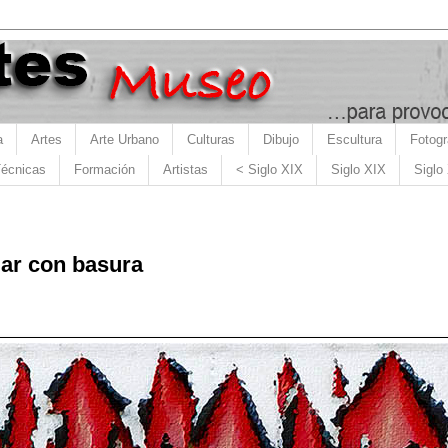
a
Artes
Arte Urbano
Culturas
Dibujo
Escultura
Fotogr
écnicas
Formación
Artistas
< Siglo XIX
Siglo XIX
Siglo
jar con basura