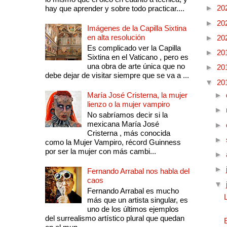
►
20
hay que aprender y sobre todo practicar....
►
20
Imágenes de la Capilla Sixtina
en alta resolución
►
20
Es complicado ver la Capilla
►
20
Sixtina en el Vaticano , pero es
una obra de arte única que no
►
20
debe dejar de visitar siempre que se va a ...
▼
20
María José Cristerna, la mujer
►
lienzo o la mujer vampiro
►
No sabríamos decir si la
mexicana María José
►
Cristerna , más conocida
►
como la Mujer Vampiro, récord Guinness
por ser la mujer con más cambi...
►
►
Fernando Arrabal nos habla del
caos
▼
Fernando Arrabal es mucho
más que un artista singular, es
uno de los últimos ejemplos
del surrealismo artístico plural que quedan