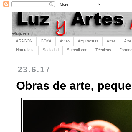
ARAGÓN
GOYA
Aviso
Arquitectura
Artes
Arte
Naturaleza
Sociedad
Surrealismo
Técnicas
Formac
23.6.17
Obras de arte, peque