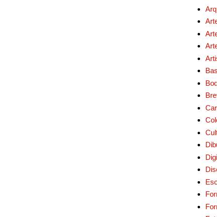
Arq
Art
Art
Art
Art
Bas
Bo
Bre
Car
Col
Cul
Dib
Digi
Dis
Esc
For
Fo