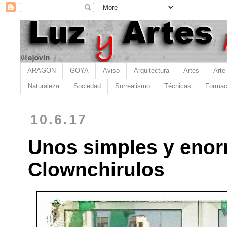
ARAGÓN
GOYA
Aviso
Arquitectura
Artes
Arte
Naturaleza
Sociedad
Surrealismo
Técnicas
Formac
10.6.17
Unos simples y eno
Clownchirulos