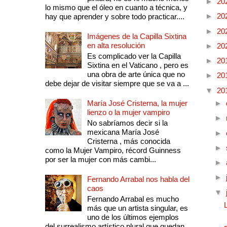
►
20
lo mismo que el óleo en cuanto a técnica, y
►
20
hay que aprender y sobre todo practicar....
►
20
Imágenes de la Capilla Sixtina
en alta resolución
►
20
Es complicado ver la Capilla
►
20
Sixtina en el Vaticano , pero es
una obra de arte única que no
►
20
debe dejar de visitar siempre que se va a ...
▼
20
María José Cristerna, la mujer
►
lienzo o la mujer vampiro
►
No sabríamos decir si la
mexicana María José
►
Cristerna , más conocida
►
como la Mujer Vampiro, récord Guinness
por ser la mujer con más cambi...
►
►
Fernando Arrabal nos habla del
caos
▼
Fernando Arrabal es mucho
más que un artista singular, es
uno de los últimos ejemplos
del surrealismo artístico plural que quedan