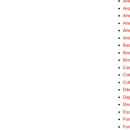
Ara
Arq
Art
Art
Art
Art
Bas
Bo
Bre
Car
Col
Cul
Dib
Digi
Dis
Esc
For
Fo