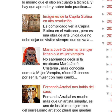
lo mismo que el óleo en cuanto a técnica, y
►
20
hay que aprender y sobre todo practicar....
►
20
Imágenes de la Capilla Sixtina
en alta resolución
►
20
Es complicado ver la Capilla
►
20
Sixtina en el Vaticano , pero es
una obra de arte única que no
►
20
debe dejar de visitar siempre que se va a ...
▼
20
María José Cristerna, la mujer
►
lienzo o la mujer vampiro
►
No sabríamos decir si la
mexicana María José
►
Cristerna , más conocida
►
como la Mujer Vampiro, récord Guinness
por ser la mujer con más cambi...
►
►
Fernando Arrabal nos habla del
caos
▼
Fernando Arrabal es mucho
más que un artista singular, es
uno de los últimos ejemplos
del surrealismo artístico plural que quedan