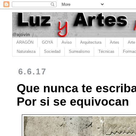
ARAGÓN
GOYA
Aviso
Arquitectura
Artes
Arte
Naturaleza
Sociedad
Surrealismo
Técnicas
Formac
6.6.17
Que nunca te escriba
Por si se equivocan