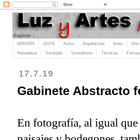
ARAGÓN
GOYA
Aviso
Arquitectura
Artes
Arte
Naturaleza
Sociedad
Surrealismo
Técnicas
Formac
17.7.19
Gabinete Abstracto f
En fotografía, al igual q
paisajes y bodegones, tam