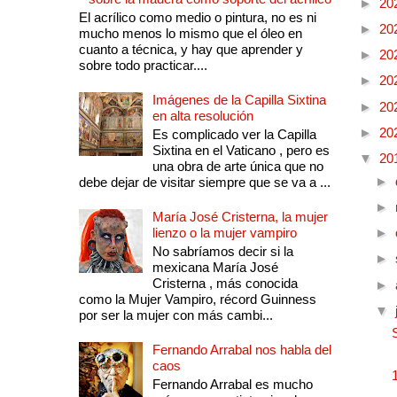
►
20
El acrílico como medio o pintura, no es ni
►
20
mucho menos lo mismo que el óleo en
cuanto a técnica, y hay que aprender y
►
20
sobre todo practicar....
►
20
Imágenes de la Capilla Sixtina
►
20
en alta resolución
►
20
Es complicado ver la Capilla
Sixtina en el Vaticano , pero es
▼
20
una obra de arte única que no
►
debe dejar de visitar siempre que se va a ...
►
María José Cristerna, la mujer
lienzo o la mujer vampiro
►
No sabríamos decir si la
►
mexicana María José
Cristerna , más conocida
►
como la Mujer Vampiro, récord Guinness
▼
por ser la mujer con más cambi...
Fernando Arrabal nos habla del
caos
Fernando Arrabal es mucho