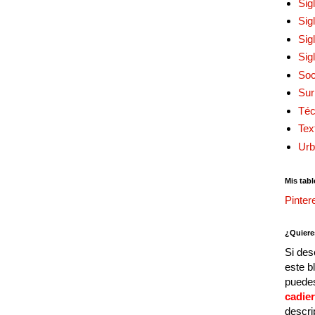
Sig
Sig
Sig
Sig
Soc
Sur
Téc
Tex
Urb
Mis tabl
Pinter
¿Quiere
Si des
este b
puedes
cadie
descri