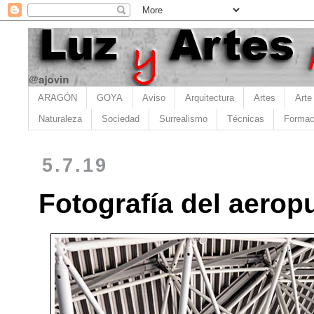
ARAGÓN
GOYA
Aviso
Arquitectura
Artes
Arte
Naturaleza
Sociedad
Surrealismo
Técnicas
Formac
5.7.19
Fotografía del aeropu