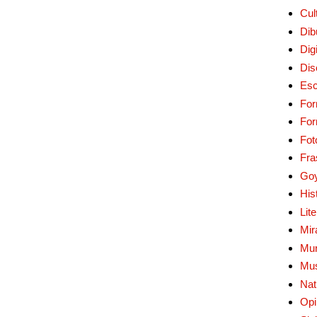
Cul
Dib
Digi
Dis
Esc
For
Fo
Fot
Fra
Go
His
Lit
Mir
Mur
Mu
Nat
Opi