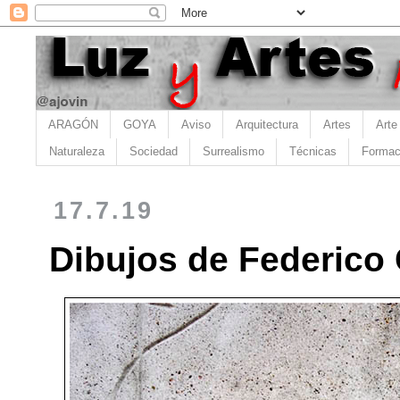
ARAGÓN
GOYA
Aviso
Arquitectura
Artes
Arte
Naturaleza
Sociedad
Surrealismo
Técnicas
Formac
17.7.19
Dibujos de Federico 