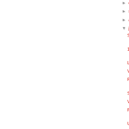
►
►
►
▼