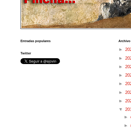
Entradas populares
Archivo
►
20
Twitter
►
20
►
20
►
20
►
20
►
20
►
20
▼
20
►
►