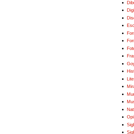
Dib
Digi
Dis
Esc
For
Fo
Fot
Fra
Go
His
Lit
Mir
Mur
Mu
Nat
Opi
Sig
Sig