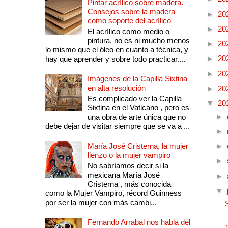
Pintar acrílico sobre madera.
Consejos sobre la madera
►
20
como soporte del acrílico
►
20
El acrílico como medio o
pintura, no es ni mucho menos
►
20
lo mismo que el óleo en cuanto a técnica, y
►
20
hay que aprender y sobre todo practicar....
►
20
Imágenes de la Capilla Sixtina
en alta resolución
►
20
Es complicado ver la Capilla
▼
20
Sixtina en el Vaticano , pero es
►
una obra de arte única que no
debe dejar de visitar siempre que se va a ...
►
María José Cristerna, la mujer
►
lienzo o la mujer vampiro
►
No sabríamos decir si la
mexicana María José
►
Cristerna , más conocida
▼
como la Mujer Vampiro, récord Guinness
por ser la mujer con más cambi...
Fernando Arrabal nos habla del