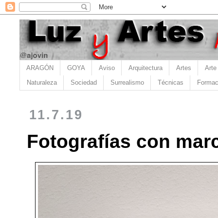
ARAGÓN
GOYA
Aviso
Arquitectura
Artes
Arte
Naturaleza
Sociedad
Surrealismo
Técnicas
Formac
11.7.19
Fotografías con marc