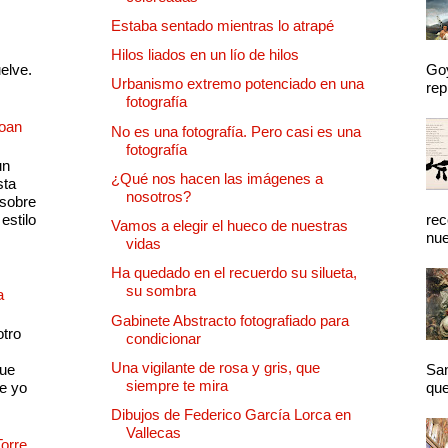
Estaba sentado mientras lo atrapé
Hilos liados en un lío de hilos
uelve.
Goy
Urbanismo extremo potenciado en una
rep
fotografía
Joan
No es una fotografía. Pero casi es una
fotografía
un
¿Qué nos hacen las imágenes a
sta
nosotros?
 sobre
estilo
rec
Vamos a elegir el hueco de nuestras
nue
vidas
Ha quedado en el recuerdo su silueta,
su sombra
a
Gabinete Abstracto fotografiado para
otro
condicionar
Una vigilante de rosa y gris, que
que
San
siempre te mira
e yo
que
Dibujos de Federico García Lorca en
Vallecas
Torre