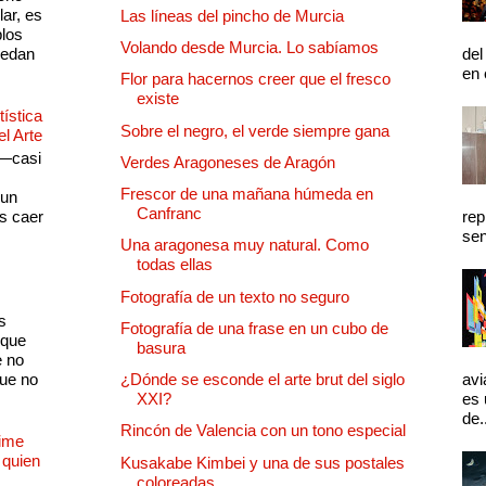
lar, es
Las líneas del pincho de Murcia
plos
Volando desde Murcia. Lo sabíamos
quedan
del
en 
Flor para hacernos creer que el fresco
existe
ística
Sobre el negro, el verde siempre gana
el Arte
 —casi
Verdes Aragoneses de Aragón
s
Frescor de una mañana húmeda en
 un
Canfranc
as caer
rep
sen
Una aragonesa muy natural. Como
todas ellas
Fotografía de un texto no seguro
s
Fotografía de una frase en un cubo de
 que
basura
e no
que no
¿Dónde se esconde el arte brut del siglo
avi
XXI?
es 
de.
Rincón de Valencia con un tono especial
Dime
 quien
Kusakabe Kimbei y una de sus postales
coloreadas