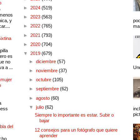
o
►
2024
(519)
o
 menos
►
2023
(563)
ica, y
pod
►
2022
(765)
ar....
mal
►
2021
(793)
ixtina
►
2020
(704)
illa
▼
2019
(679)
pero es
►
diciembre
(57)
ue no
a a ...
Und
►
noviembre
(37)
 mujer
►
octubre
(105)
o
►
septiembre
(62)
►
agosto
(60)
a
▼
julio
(62)
ness
inc
pic
Siempre lo importante es estar. Subir o
bajar
bla del
12 consejos para un fotógrafo que quiere
aprender
cho