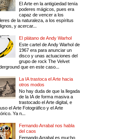
El Arte en la antigüedad tenía
poderes mágicos, pues era
capaz de vencer a los
eres de la naturaleza, a los espíritus
ignos, y acercar...
El plátano de Andy Warhol
Este cartel de Andy Warhol de
1967 era para anunciar un
disco y unas actuaciones del
grupo de rock The Velvet
erground que en este caso...
La IA trastoca el Arte hacia
otros modos
No hay duda de que la llegada
de la IA de forma masiva a
trastocado el Arte digital, e
luso el Arte Fotográfico y el Arte
tórico. Ya n...
Fernando Arrabal nos habla
del caos
Fernando Arrabal es mucho