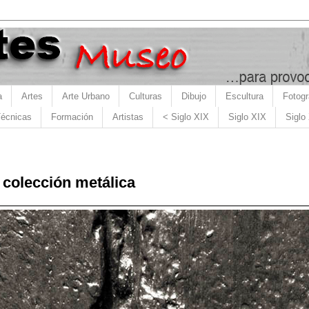
a
Artes
Arte Urbano
Culturas
Dibujo
Escultura
Fotogr
écnicas
Formación
Artistas
< Siglo XIX
Siglo XIX
Siglo
 colección metálica