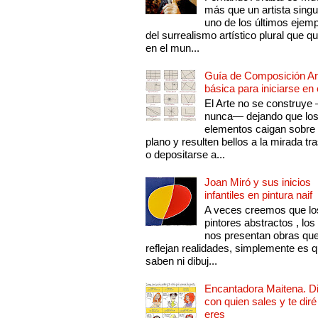
más que un artista singu
uno de los últimos ejem
del surrealismo artístico plural que 
en el mun...
Guía de Composición Art
básica para iniciarse en 
El Arte no se construye
nunca— dejando que lo
elementos caigan sobre
plano y resulten bellos a la mirada tr
o depositarse a...
Joan Miró y sus inicios
infantiles en pintura naif
A veces creemos que lo
pintores abstractos , los
nos presentan obras qu
reflejan realidades, simplemente es 
saben ni dibuj...
Encantadora Maitena. 
con quien sales y te diré
eres