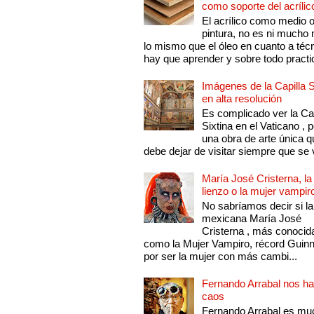
como soporte del acrílic
El acrílico como medio 
pintura, no es ni mucho
lo mismo que el óleo en cuanto a técn
hay que aprender y sobre todo practic
Imágenes de la Capilla S
en alta resolución
Es complicado ver la Cap
Sixtina en el Vaticano , 
una obra de arte única q
debe dejar de visitar siempre que se v
María José Cristerna, la
lienzo o la mujer vampir
No sabríamos decir si la
mexicana María José
Cristerna , más conocid
como la Mujer Vampiro, récord Guin
por ser la mujer con más cambi...
Fernando Arrabal nos ha
caos
Fernando Arrabal es mu