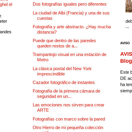
Dos fotografías iguales pero diferentes
ghel el
La ciudad de Albi (Francia) y una de sus
e
cuestas
eter
deb
...
Fotografía y arte abstracto. ¿Hay mucha
randes
distancia?
Puede que dentro de las paredes
AVISO
queden restos de a...
AVIS
Trampantojo visual en una estación de
Metro
Blog
La clásica postal del New York
Este b
imprescindible
DE ac
Cazador fotográfico de instantes
ha ten
siempr
Fotografía de la primera cámara de
seguridad en un...
Las emociones nos sirven para crear
ARTE
Fotografías con marco sobre la pared
Otro Hierro de mi pequeña colección