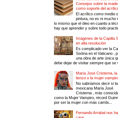
Consejos sobre la made
como soporte del acrílic
El acrílico como medio 
pintura, no es ni mucho
lo mismo que el óleo en cuanto a técn
hay que aprender y sobre todo practic
Imágenes de la Capilla S
en alta resolución
Es complicado ver la Cap
Sixtina en el Vaticano , 
una obra de arte única q
debe dejar de visitar siempre que se v
María José Cristerna, la
lienzo o la mujer vampir
No sabríamos decir si la
mexicana María José
Cristerna , más conocid
como la Mujer Vampiro, récord Guin
por ser la mujer con más cambi...
Fernando Arrabal nos ha
caos