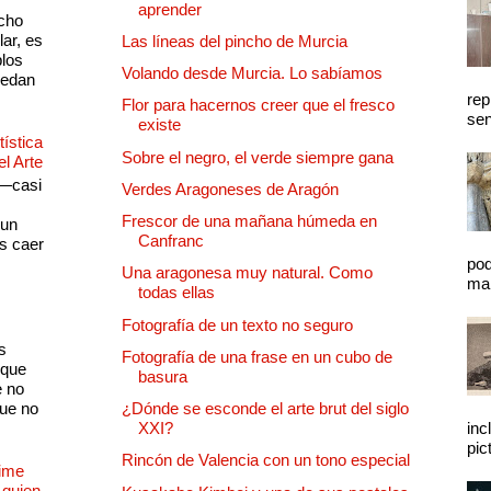
aprender
cho
lar, es
Las líneas del pincho de Murcia
plos
Volando desde Murcia. Lo sabíamos
quedan
rep
Flor para hacernos creer que el fresco
sen
existe
ística
Sobre el negro, el verde siempre gana
el Arte
 —casi
Verdes Aragoneses de Aragón
s
Frescor de una mañana húmeda en
 un
Canfranc
as caer
pod
Una aragonesa muy natural. Como
mal
todas ellas
Fotografía de un texto no seguro
s
Fotografía de una frase en un cubo de
 que
basura
e no
que no
¿Dónde se esconde el arte brut del siglo
XXI?
inc
pic
Rincón de Valencia con un tono especial
Dime
 quien