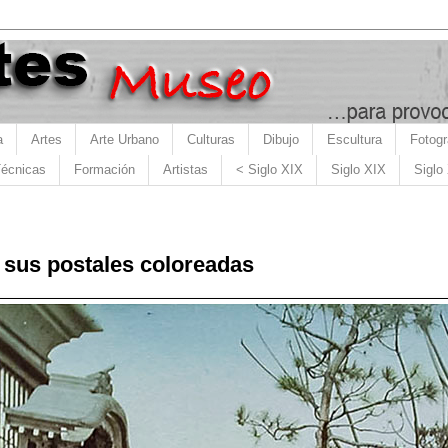
a
Artes
Arte Urbano
Culturas
Dibujo
Escultura
Fotogr
écnicas
Formación
Artistas
< Siglo XIX
Siglo XIX
Siglo
sus postales coloreadas