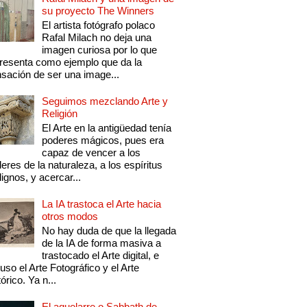
su proyecto The Winners
El artista fotógrafo polaco
Rafal Milach no deja una
imagen curiosa por lo que
resenta como ejemplo que da la
sación de ser una image...
Seguimos mezclando Arte y
Religión
El Arte en la antigüedad tenía
poderes mágicos, pues era
capaz de vencer a los
eres de la naturaleza, a los espíritus
ignos, y acercar...
La IA trastoca el Arte hacia
otros modos
No hay duda de que la llegada
de la IA de forma masiva a
trastocado el Arte digital, e
luso el Arte Fotográfico y el Arte
tórico. Ya n...
El aquelarre o Sabbath de