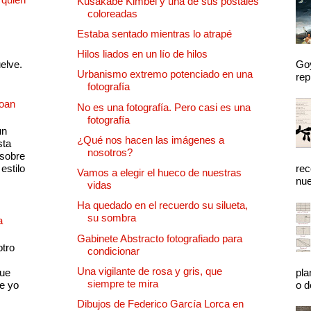
Kusakabe Kimbei y una de sus postales
coloreadas
Estaba sentado mientras lo atrapé
Hilos liados en un lío de hilos
uelve.
Goy
Urbanismo extremo potenciado en una
rep
fotografía
Joan
No es una fotografía. Pero casi es una
fotografía
un
¿Qué nos hacen las imágenes a
sta
nosotros?
 sobre
estilo
rec
Vamos a elegir el hueco de nuestras
nue
vidas
Ha quedado en el recuerdo su silueta,
su sombra
a
Gabinete Abstracto fotografiado para
otro
condicionar
Una vigilante de rosa y gris, que
que
pla
siempre te mira
e yo
o d
Dibujos de Federico García Lorca en