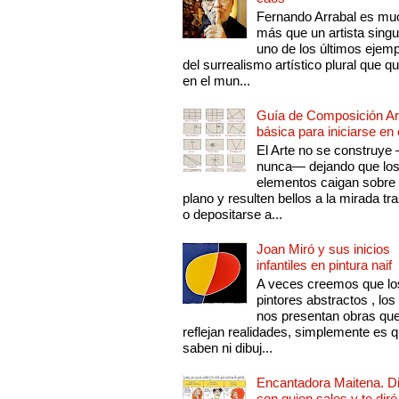
Fernando Arrabal es mu
más que un artista singu
uno de los últimos ejem
del surrealismo artístico plural que 
en el mun...
Guía de Composición Art
básica para iniciarse en 
El Arte no se construye
nunca— dejando que lo
elementos caigan sobre
plano y resulten bellos a la mirada tr
o depositarse a...
Joan Miró y sus inicios
infantiles en pintura naif
A veces creemos que lo
pintores abstractos , los
nos presentan obras qu
reflejan realidades, simplemente es 
saben ni dibuj...
Encantadora Maitena. 
con quien sales y te diré