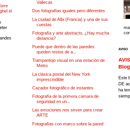
Vallecas
Torre
Dos fotografías iguales pero diferentes
ghel el
La ciudad de Albi (Francia) y una de sus
e
cuestas
eter
mat
con
Fotografía y arte abstracto. ¿Hay mucha
randes
distancia?
Puede que dentro de las paredes
AVISO
queden restos de a...
AVIS
Trampantojo visual en una estación de
Metro
Blog
La clásica postal del New York
Este b
imprescindible
DE ac
Cazador fotográfico de instantes
ha ten
siempr
Fotografía de la primera cámara de
seguridad en un...
Las emociones nos sirven para crear
ARTE
Fotografías con marco sobre la pared