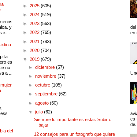
ra
►
2025
(605)
o
►
2024
(519)
o
 menos
►
2023
(563)
ica, y
del
►
2022
(765)
ar....
en 
►
2021
(793)
ixtina
►
2020
(704)
illa
▼
2019
(679)
pero es
►
diciembre
(57)
ue no
a a ...
Und
►
noviembre
(37)
 mujer
►
octubre
(105)
o
►
septiembre
(62)
►
agosto
(60)
a
▼
julio
(62)
ness
avi
es 
Siempre lo importante es estar. Subir o
de.
bajar
bla del
12 consejos para un fotógrafo que quiere