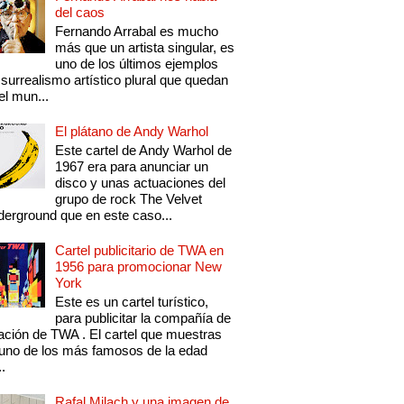
del caos
Fernando Arrabal es mucho
más que un artista singular, es
uno de los últimos ejemplos
 surrealismo artístico plural que quedan
el mun...
El plátano de Andy Warhol
Este cartel de Andy Warhol de
1967 era para anunciar un
disco y unas actuaciones del
grupo de rock The Velvet
erground que en este caso...
Cartel publicitario de TWA en
1956 para promocionar New
York
Este es un cartel turístico,
para publicitar la compañía de
ación de TWA . El cartel que muestras
uno de los más famosos de la edad
..
Rafal Milach y una imagen de