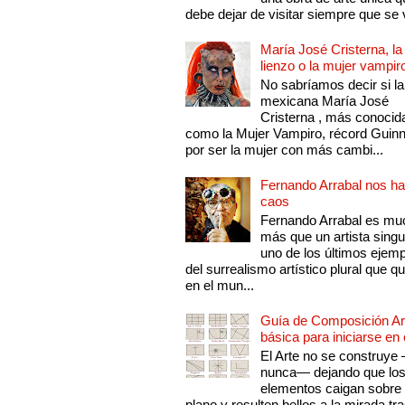
debe dejar de visitar siempre que se v
María José Cristerna, la
lienzo o la mujer vampir
No sabríamos decir si la
mexicana María José
Cristerna , más conocid
como la Mujer Vampiro, récord Guin
por ser la mujer con más cambi...
Fernando Arrabal nos ha
caos
Fernando Arrabal es mu
más que un artista singu
uno de los últimos ejem
del surrealismo artístico plural que 
en el mun...
Guía de Composición Art
básica para iniciarse en 
El Arte no se construye
nunca— dejando que lo
elementos caigan sobre
plano y resulten bellos a la mirada tr