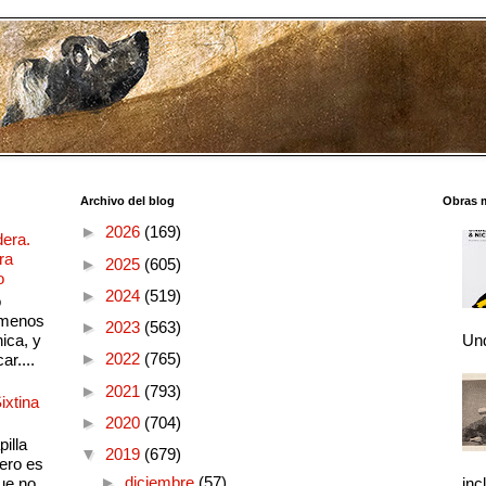
Archivo del blog
Obras 
►
2026
(169)
dera.
ra
►
2025
(605)
o
►
2024
(519)
o
 menos
►
2023
(563)
ica, y
Und
►
2022
(765)
ar....
►
2021
(793)
ixtina
►
2020
(704)
illa
▼
2019
(679)
pero es
►
diciembre
(57)
ue no
inc