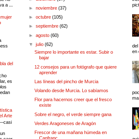
a a ...
pic
►
noviembre
(37)
 mujer
►
octubre
(105)
o
►
septiembre
(62)
►
agosto
(60)
a
▼
julio
(62)
ness
del
en 
Siempre lo importante es estar. Subir o
bajar
bla del
12 consejos para un fotógrafo que quiere
aprender
cho
lar, es
Las líneas del pincho de Murcia
plos
Volando desde Murcia. Lo sabíamos
quedan
pod
mal
Flor para hacernos creer que el fresco
existe
ística
Sobre el negro, el verde siempre gana
el Arte
 —casi
Verdes Aragoneses de Aragón
s
Frescor de una mañana húmeda en
 un
Canfranc
as caer
avi