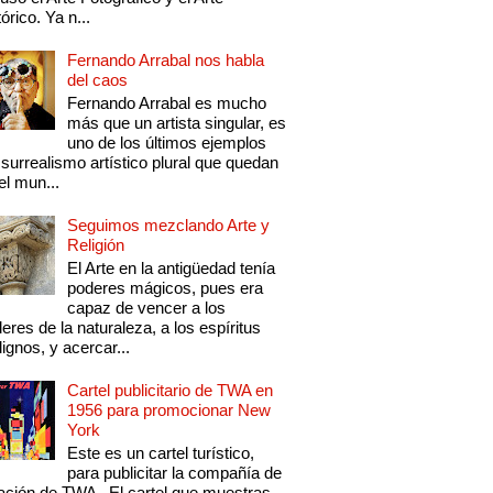
tórico. Ya n...
Fernando Arrabal nos habla
del caos
Fernando Arrabal es mucho
más que un artista singular, es
uno de los últimos ejemplos
 surrealismo artístico plural que quedan
el mun...
Seguimos mezclando Arte y
Religión
El Arte en la antigüedad tenía
poderes mágicos, pues era
capaz de vencer a los
eres de la naturaleza, a los espíritus
ignos, y acercar...
Cartel publicitario de TWA en
1956 para promocionar New
York
Este es un cartel turístico,
para publicitar la compañía de
ación de TWA . El cartel que muestras