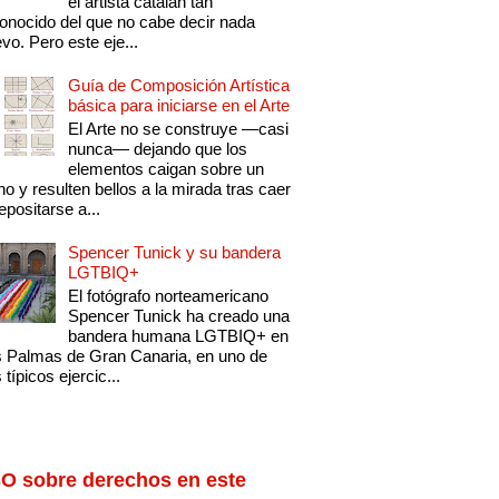
el artista catalán tan
onocido del que no cabe decir nada
vo. Pero este eje...
Guía de Composición Artística
básica para iniciarse en el Arte
El Arte no se construye —casi
nunca— dejando que los
elementos caigan sobre un
no y resulten bellos a la mirada tras caer
epositarse a...
Spencer Tunick y su bandera
LGTBIQ+
El fotógrafo norteamericano
Spencer Tunick ha creado una
bandera humana LGTBIQ+ en
 Palmas de Gran Canaria, en uno de
 típicos ejercic...
O sobre derechos en este