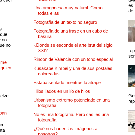
es 
Una aragonesa muy natural. Como
de.
todas ellas
Fotografía de un texto no seguro
s
Fotografía de una frase en un cubo de
 que
basura
e no
que no
¿Dónde se esconde el arte brut del siglo
XXI?
rep
sen
Rincón de Valencia con un tono especial
Dime
 quien
Kusakabe Kimbei y una de sus postales
coloreadas
Estaba sentado mientras lo atrapé
Hilos liados en un lío de hilos
uelve.
Goy
Urbanismo extremo potenciado en una
rep
fotografía
Joan
No es una fotografía. Pero casi es una
fotografía
un
¿Qué nos hacen las imágenes a
sta
nosotros?