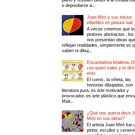
o depositarse a...
Joan Miró y sus inicios
infantiles en pintura naif
A veces creemos que lo
pintores abstractos , los
nos presentan obras qu
reflejan realidades, simplemente es 
saben ni dibuj...
Encantadora Maitena. 
con quien sales y te diré
eres
El comic, la viñeta, las
historias dibujadas, son
literatura pura, es arte motivador y
provocador, es arte plástico que env
Mait...
¿Qué nos quería decir 
Miró en sus obras?
El artista Joan Miró fue 
pintor, escultor y cerami