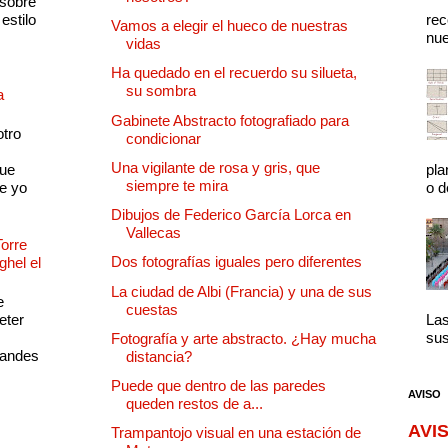
 sobre
estilo
rec
Vamos a elegir el hueco de nuestras
nue
vidas
Ha quedado en el recuerdo su silueta,
su sombra
a
Gabinete Abstracto fotografiado para
otro
condicionar
Una vigilante de rosa y gris, que
que
pla
siempre te mira
e yo
o d
Dibujos de Federico García Lorca en
Vallecas
Torre
Dos fotografías iguales pero diferentes
ghel el
La ciudad de Albi (Francia) y una de sus
e
cuestas
eter
Las
sus
Fotografía y arte abstracto. ¿Hay mucha
randes
distancia?
Puede que dentro de las paredes
AVISO
queden restos de a...
AVIS
Trampantojo visual en una estación de