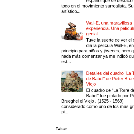
español que se destacó
todo en el movimiento surrealista. Su 
artístico...
Wall-E, una maravillosa
experiencia. Una películ
genial.
Tuve la suerte de ver el 
día la película Wall-E, en
principio para niños y jóvenes, pero 
nada más comenzar ya me indicó qu
est...
Detalles del cuadro "La 
de Babel" de Pieter Brue
Viejo
El cuadro de “La Torre d
Babel” fue pintado por Pi
Brueghel el Viejo , (1525 - 1569)
considerado como uno de los más g
pi...
Twitter