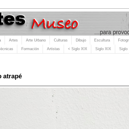
a
Artes
Arte Urbano
Culturas
Dibujo
Escultura
Fotogr
écnicas
Formación
Artistas
< Siglo XIX
Siglo XIX
Siglo
o atrapé