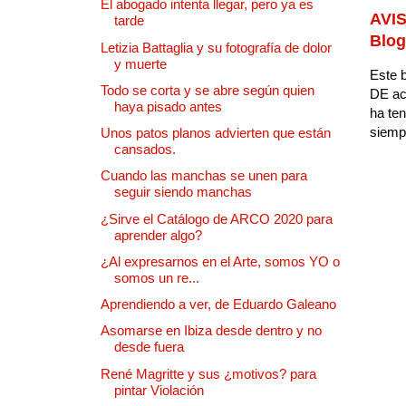
El abogado intenta llegar, pero ya es
AVIS
tarde
Blog
Letizia Battaglia y su fotografía de dolor
y muerte
Este b
Todo se corta y se abre según quien
DE ac
haya pisado antes
ha ten
siempr
Unos patos planos advierten que están
cansados.
Cuando las manchas se unen para
seguir siendo manchas
¿Sirve el Catálogo de ARCO 2020 para
aprender algo?
¿Al expresarnos en el Arte, somos YO o
somos un re...
Aprendiendo a ver, de Eduardo Galeano
Asomarse en Ibiza desde dentro y no
desde fuera
René Magritte y sus ¿motivos? para
pintar Violación