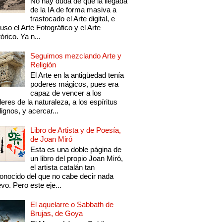
No hay duda de que la llegada
de la IA de forma masiva a
trastocado el Arte digital, e
luso el Arte Fotográfico y el Arte
tórico. Ya n...
Seguimos mezclando Arte y
Religión
El Arte en la antigüedad tenía
poderes mágicos, pues era
capaz de vencer a los
eres de la naturaleza, a los espíritus
ignos, y acercar...
Libro de Artista y de Poesía,
de Joan Miró
Esta es una doble página de
un libro del propio Joan Miró,
el artista catalán tan
onocido del que no cabe decir nada
vo. Pero este eje...
El aquelarre o Sabbath de
Brujas, de Goya