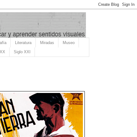
afía
Literatura
Miradas
Museo
 XX
Siglo XXI