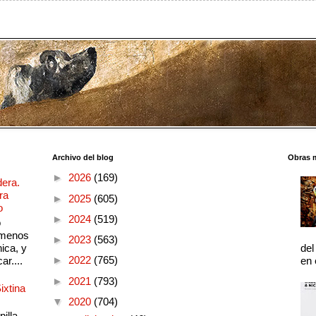
Archivo del blog
Obras 
►
2026
(169)
dera.
ra
►
2025
(605)
o
►
2024
(519)
o
 menos
►
2023
(563)
ica, y
del
►
2022
(765)
ar....
en 
►
2021
(793)
ixtina
▼
2020
(704)
illa