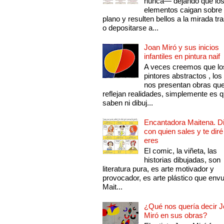
nunca— dejando que lo
elementos caigan sobre
plano y resulten bellos a la mirada tr
o depositarse a...
Joan Miró y sus inicios
infantiles en pintura naif
A veces creemos que lo
pintores abstractos , los
nos presentan obras qu
reflejan realidades, simplemente es 
saben ni dibuj...
Encantadora Maitena. 
con quien sales y te diré
eres
El comic, la viñeta, las
historias dibujadas, son
literatura pura, es arte motivador y
provocador, es arte plástico que env
Mait...
¿Qué nos quería decir 
Miró en sus obras?