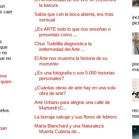
s
la basura
 un
as caer
Sabía que con la boca abierta, era más
inc
sensual
pic
¿Es ARTE todo lo que nos enseñan o
presentan como ...
s
Chus Tudelilla diagnostica la
 que
enfermedad del Arte ...
e no
que no
El Arte nos muestra la historia de su
momento
pod
mal
¿Es una fotografía o son 5.000 historias
Dime
personales?
 quien
¿Cuántas obras de arte hay en una sola
obra de arte?
Arte Urbano para alegrar una calle de
Martorell (C...
uelve.
rec
nue
La borraja salvaje y sus flores de febrero
María Blanchard y una Naturaleza
Joan
Muerta Cubista de...