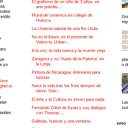
un
El grafismo de un niño de 3 años, es
sta
arte primitiv...
 sobre
Mural de cerámica en colegio de
estilo
Goy
Huesca
rep
La chulería natural de una flor chula
No es el futuro, es el presente de
a
Valencia. Urban...
otro
A la vez, la vida nueva y la muerte vieja
Zaragoza y su "Vuelo de la Paloma" en
que
pla
la Lonja
e yo
o d
Pintura de Nicaragua. Artesanía para
turistas
Torre
Nace la vida tras los fríos tiempos de
ghel el
nieve. Vuel...
e
El Arte y la Cultura no sirven para nada
eter
Las
sus
Fernando Zóbel de Ayala y sus diálogos
randes
con Thomas ...
Gallinas, huevos y una ventana
AVISO