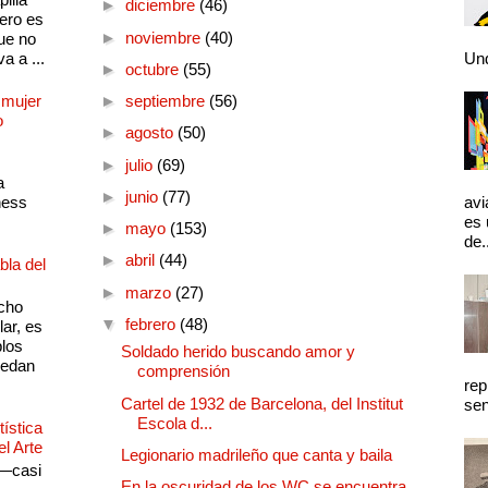
►
diciembre
(46)
pero es
►
noviembre
(40)
ue no
a a ...
Und
►
octubre
(55)
 mujer
►
septiembre
(56)
o
►
agosto
(50)
►
julio
(69)
a
►
junio
(77)
ness
avi
es 
►
mayo
(153)
de.
►
abril
(44)
bla del
►
marzo
(27)
cho
▼
febrero
(48)
lar, es
plos
Soldado herido buscando amor y
quedan
comprensión
rep
Cartel de 1932 de Barcelona, del Institut
sen
Escola d...
ística
el Arte
Legionario madrileño que canta y baila
 —casi
En la oscuridad de los WC se encuentra