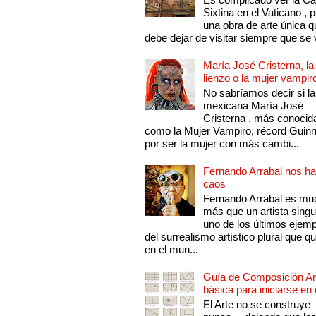
Sixtina en el Vaticano , 
una obra de arte única q
debe dejar de visitar siempre que se v
María José Cristerna, la
lienzo o la mujer vampir
No sabríamos decir si la
mexicana María José
Cristerna , más conocid
como la Mujer Vampiro, récord Guin
por ser la mujer con más cambi...
Fernando Arrabal nos ha
caos
Fernando Arrabal es mu
más que un artista singu
uno de los últimos ejem
del surrealismo artístico plural que 
en el mun...
Guía de Composición Art
básica para iniciarse en 
El Arte no se construye