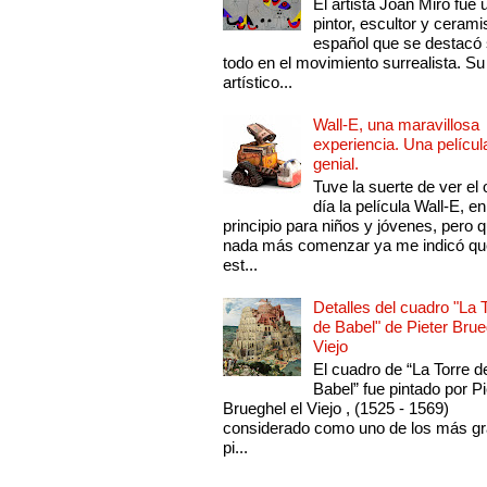
El artista Joan Miró fue 
pintor, escultor y cerami
español que se destacó
todo en el movimiento surrealista. Su 
artístico...
Wall-E, una maravillosa
experiencia. Una películ
genial.
Tuve la suerte de ver el 
día la película Wall-E, en
principio para niños y jóvenes, pero 
nada más comenzar ya me indicó qu
est...
Detalles del cuadro "La 
de Babel" de Pieter Brue
Viejo
El cuadro de “La Torre d
Babel” fue pintado por Pi
Brueghel el Viejo , (1525 - 1569)
considerado como uno de los más g
pi...