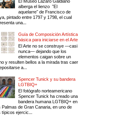
El Museo Lázaro Galdiano
alberga el lienzo "El
aquelarre" de Francisco de
a, pintado entre 1797 y 1798, el cual
resenta una...
Guía de Composición Artística
básica para iniciarse en el Arte
El Arte no se construye —casi
nunca— dejando que los
elementos caigan sobre un
no y resulten bellos a la mirada tras caer
epositarse a...
Spencer Tunick y su bandera
LGTBIQ+
El fotógrafo norteamericano
Spencer Tunick ha creado una
bandera humana LGTBIQ+ en
 Palmas de Gran Canaria, en uno de
 típicos ejercic...