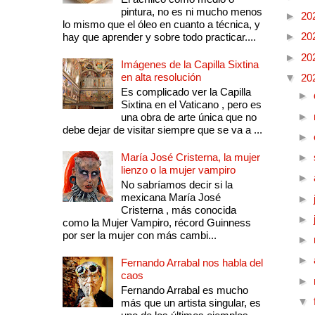
pintura, no es ni mucho menos
►
20
lo mismo que el óleo en cuanto a técnica, y
►
20
hay que aprender y sobre todo practicar....
►
20
Imágenes de la Capilla Sixtina
en alta resolución
▼
20
Es complicado ver la Capilla
►
Sixtina en el Vaticano , pero es
►
una obra de arte única que no
debe dejar de visitar siempre que se va a ...
►
María José Cristerna, la mujer
►
lienzo o la mujer vampiro
►
No sabríamos decir si la
mexicana María José
►
Cristerna , más conocida
►
como la Mujer Vampiro, récord Guinness
por ser la mujer con más cambi...
►
►
Fernando Arrabal nos habla del
caos
►
Fernando Arrabal es mucho
▼
más que un artista singular, es