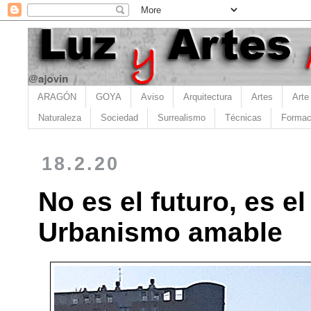
ARAGÓN
GOYA
Aviso
Arquitectura
Artes
Arte
Naturaleza
Sociedad
Surrealismo
Técnicas
Formac
18.2.20
No es el futuro, es e
Urbanismo amable