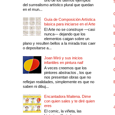
uno de los últimos ejemplos
del surrealismo artístico plural que quedan
en el mun...
Guía de Composición Artística
básica para iniciarse en el Arte
El Arte no se construye —casi
nunca— dejando que los
elementos caigan sobre un
plano y resulten bellos a la mirada tras caer
o depositarse a...
Joan Miró y sus inicios
infantiles en pintura naif
A veces creemos que los
pintores abstractos , los que
nos presentan obras que no
reflejan realidades, simplemente es que no
saben ni dibuj...
Encantadora Maitena. Dime
con quien sales y te diré quien
eres
El comic, la viñeta, las