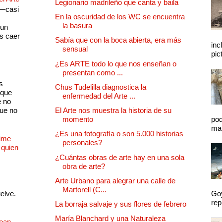
Legionario madrileño que canta y baila
 —casi
En la oscuridad de los WC se encuentra
s
la basura
 un
as caer
Sabía que con la boca abierta, era más
inc
sensual
pic
¿Es ARTE todo lo que nos enseñan o
presentan como ...
s
Chus Tudelilla diagnostica la
 que
enfermedad del Arte ...
e no
que no
El Arte nos muestra la historia de su
momento
pod
mal
¿Es una fotografía o son 5.000 historias
Dime
personales?
 quien
¿Cuántas obras de arte hay en una sola
obra de arte?
Arte Urbano para alegrar una calle de
Martorell (C...
uelve.
Goy
rep
La borraja salvaje y sus flores de febrero
María Blanchard y una Naturaleza
Joan