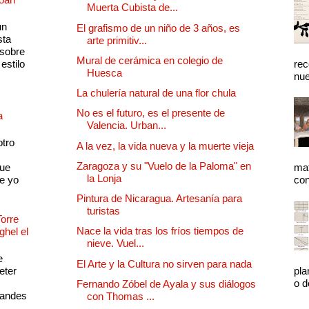
Muerta Cubista de...
un
El grafismo de un niño de 3 años, es
sta
arte primitiv...
 sobre
Mural de cerámica en colegio de
estilo
rec
Huesca
nue
La chulería natural de una flor chula
No es el futuro, es el presente de
a
Valencia. Urban...
otro
A la vez, la vida nueva y la muerte vieja
Zaragoza y su "Vuelo de la Paloma" en
que
mat
la Lonja
e yo
con
Pintura de Nicaragua. Artesanía para
turistas
Torre
Nace la vida tras los fríos tiempos de
ghel el
nieve. Vuel...
e
El Arte y la Cultura no sirven para nada
eter
pla
o d
Fernando Zóbel de Ayala y sus diálogos
randes
con Thomas ...