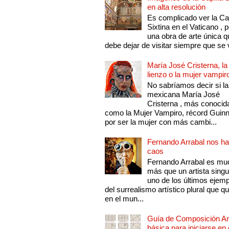
en alta resolución
Es complicado ver la Cap
Sixtina en el Vaticano , 
una obra de arte única q
debe dejar de visitar siempre que se v
María José Cristerna, la
lienzo o la mujer vampir
No sabríamos decir si la
mexicana María José
Cristerna , más conocid
como la Mujer Vampiro, récord Guin
por ser la mujer con más cambi...
Fernando Arrabal nos ha
caos
Fernando Arrabal es mu
más que un artista singu
uno de los últimos ejem
del surrealismo artístico plural que 
en el mun...
Guía de Composición Art
básica para iniciarse en 