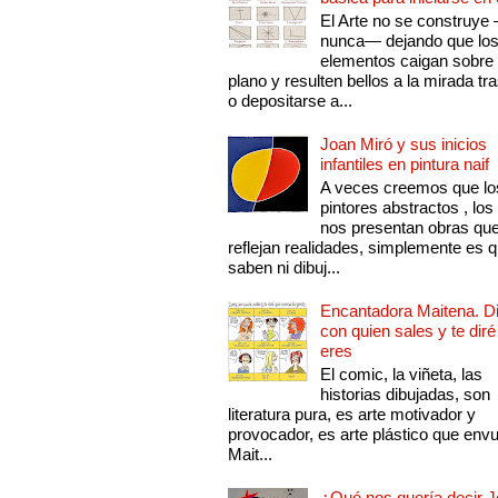
El Arte no se construye
nunca— dejando que lo
elementos caigan sobre
plano y resulten bellos a la mirada tr
o depositarse a...
Joan Miró y sus inicios
infantiles en pintura naif
A veces creemos que lo
pintores abstractos , los
nos presentan obras qu
reflejan realidades, simplemente es 
saben ni dibuj...
Encantadora Maitena. 
con quien sales y te diré
eres
El comic, la viñeta, las
historias dibujadas, son
literatura pura, es arte motivador y
provocador, es arte plástico que env
Mait...
¿Qué nos quería decir 