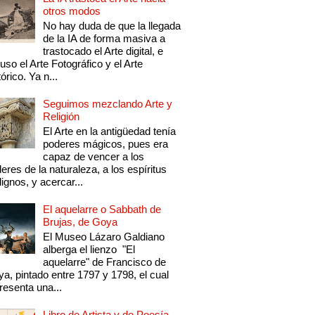
otros modos
No hay duda de que la llegada
de la IA de forma masiva a
trastocado el Arte digital, e
luso el Arte Fotográfico y el Arte
tórico. Ya n...
Seguimos mezclando Arte y
Religión
El Arte en la antigüedad tenía
poderes mágicos, pues era
capaz de vencer a los
eres de la naturaleza, a los espíritus
ignos, y acercar...
El aquelarre o Sabbath de
Brujas, de Goya
El Museo Lázaro Galdiano
alberga el lienzo "El
aquelarre" de Francisco de
a, pintado entre 1797 y 1798, el cual
resenta una...
Libro de Artista y de Poesía,