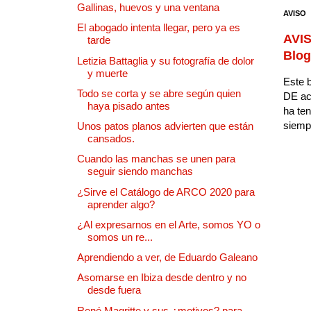
Gallinas, huevos y una ventana
AVISO
El abogado intenta llegar, pero ya es
AVIS
tarde
Blog
Letizia Battaglia y su fotografía de dolor
y muerte
Este b
Todo se corta y se abre según quien
DE ac
haya pisado antes
ha ten
siempr
Unos patos planos advierten que están
cansados.
Cuando las manchas se unen para
seguir siendo manchas
¿Sirve el Catálogo de ARCO 2020 para
aprender algo?
¿Al expresarnos en el Arte, somos YO o
somos un re...
Aprendiendo a ver, de Eduardo Galeano
Asomarse en Ibiza desde dentro y no
desde fuera
René Magritte y sus ¿motivos? para