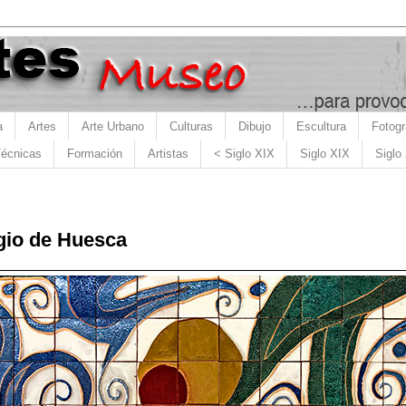
a
Artes
Arte Urbano
Culturas
Dibujo
Escultura
Fotogr
écnicas
Formación
Artistas
< Siglo XIX
Siglo XIX
Siglo
gio de Huesca