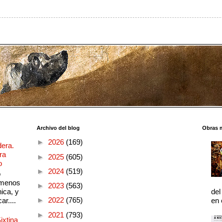
Archivo del blog
Obras 
►
2026
(169)
dera.
ra
►
2025
(605)
o
►
2024
(519)
o
 menos
►
2023
(563)
ica, y
del
►
2022
(765)
ar....
en 
►
2021
(793)
ixtina