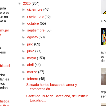
▼
2020
(704)
illa
►
diciembre
(46)
pero es
►
noviembre
(40)
ue no
a a ...
Und
►
octubre
(55)
 mujer
►
septiembre
(56)
o
►
agosto
(50)
►
julio
(69)
a
►
junio
(77)
ness
avi
es 
►
mayo
(153)
de.
►
abril
(44)
bla del
►
marzo
(27)
cho
▼
febrero
(48)
lar, es
plos
Soldado herido buscando amor y
quedan
comprensión
rep
Cartel de 1932 de Barcelona, del Institut
sen
Escola d...
ística
el Arte