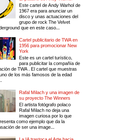
Este cartel de Andy Warhol de
1967 era para anunciar un
disco y unas actuaciones del
grupo de rock The Velvet
erground que en este caso...
Cartel publicitario de TWA en
1956 para promocionar New
York
Este es un cartel turístico,
para publicitar la compañía de
ación de TWA . El cartel que muestras
uno de los más famosos de la edad
..
Rafal Milach y una imagen de
su proyecto The Winners
El artista fotógrafo polaco
Rafal Milach no deja una
imagen curiosa por lo que
resenta como ejemplo que da la
sación de ser una image...
La IA trastoca el Arte hacia