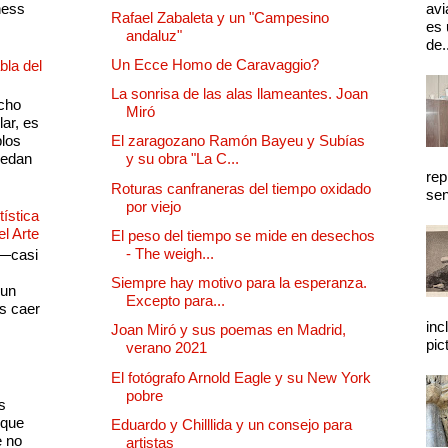
ness
avi
Rafael Zabaleta y un "Campesino
es 
andaluz"
de.
Un Ecce Homo de Caravaggio?
bla del
La sonrisa de las alas llameantes. Joan
cho
Miró
lar, es
plos
El zaragozano Ramón Bayeu y Subías
quedan
y su obra "La C...
rep
Roturas canfraneras del tiempo oxidado
sen
por viejo
ística
el Arte
El peso del tiempo se mide en desechos
- The weigh...
 —casi
s
Siempre hay motivo para la esperanza.
 un
Excepto para...
as caer
inc
Joan Miró y sus poemas en Madrid,
pic
verano 2021
El fotógrafo Arnold Eagle y su New York
pobre
s
 que
Eduardo y Chilllida y un consejo para
e no
artistas