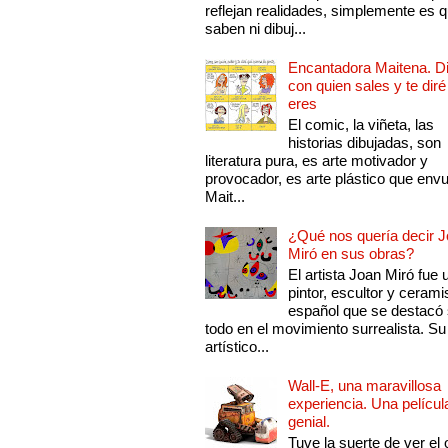
reflejan realidades, simplemente es 
saben ni dibuj...
Encantadora Maitena. 
con quien sales y te diré
eres
El comic, la viñeta, las
historias dibujadas, son
literatura pura, es arte motivador y
provocador, es arte plástico que env
Mait...
¿Qué nos quería decir 
Miró en sus obras?
El artista Joan Miró fue 
pintor, escultor y cerami
español que se destacó
todo en el movimiento surrealista. Su 
artístico...
Wall-E, una maravillosa
experiencia. Una películ
genial.
Tuve la suerte de ver el 