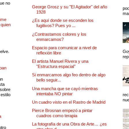
que no
George Grosz y su "El Agitador" del año
pod
1928
mal
Dime
¿Es aquí donde se esconden los
 quien
fugitivos? Pues yo ...
¿Contrastamos colores y los
enmarcamos?
Espacio para comunicar a nivel de
uelve.
Goy
reflexión libre
rep
El artista Manuel Rivera y una
"Estructura espacial"
Joan
Si enmarcamos algo feo dentro de algo
un
bello seguir...
sta
Una mancha que se cayó mientras
 sobre
intentaba NO pintar
estilo
rec
nue
Un cuadro visto en el Rastro de Madrid
Pierce Brosnan empezó a pintar
cuadros como terapia
a
La fotografía de una Obra de Arte… ¿es
otro