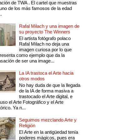
ación de TWA . El cartel que muestras
uno de los más famosos de la edad
..
Rafal Milach y una imagen de
su proyecto The Winners
El artista fotógrafo polaco
Rafal Milach no deja una
imagen curiosa por lo que
resenta como ejemplo que da la
sación de ser una image...
La IA trastoca el Arte hacia
otros modos
No hay duda de que la llegada
de la IA de forma masiva a
trastocado el Arte digital, e
luso el Arte Fotográfico y el Arte
tórico. Ya n...
Seguimos mezclando Arte y
Religión
El Arte en la antigüedad tenía
poderes mágicos, pues era