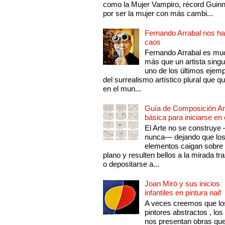
como la Mujer Vampiro, récord Guin
por ser la mujer con más cambi...
Fernando Arrabal nos ha
caos
Fernando Arrabal es mu
más que un artista singu
uno de los últimos ejem
del surrealismo artístico plural que 
en el mun...
Guía de Composición Art
básica para iniciarse en 
El Arte no se construye
nunca— dejando que lo
elementos caigan sobre
plano y resulten bellos a la mirada tr
o depositarse a...
Joan Miró y sus inicios
infantiles en pintura naif
A veces creemos que lo
pintores abstractos , los
nos presentan obras qu