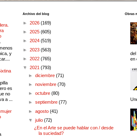
Archivo del blog
Obras 
►
2026
(169)
dera.
ra
►
2025
(605)
o
►
2024
(519)
o
 menos
►
2023
(563)
ica, y
del
►
2022
(765)
ar....
en 
▼
2021
(793)
ixtina
►
diciembre
(71)
illa
►
noviembre
(70)
pero es
►
octubre
(80)
ue no
a a ...
Und
►
septiembre
(77)
 mujer
►
agosto
(41)
o
▼
julio
(72)
¿En el Arte se puede hablar con / desde
la suciedad?
a