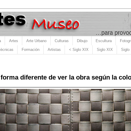
a
Artes
Arte Urbano
Culturas
Dibujo
Escultura
Fotogr
écnicas
Formación
Artistas
< Siglo XIX
Siglo XIX
Siglo
 forma diferente de ver la obra según la co