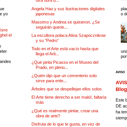
otra obra d...
que
Angela Hao y sus ilustraciones digitales
pla
e yo
japonesas
o d
Massimo y Andrea se quisieron. ¿Se
seguirán querie...
Torre
ghel el
La escultora polaca Alina Szapocznikow
y su "Pedro"
e
Todo en el Arte está vacío hasta que
eter
una
llega el Arti...
pon
randes
¿Qué pinta Picasso en el Museo del
Prado, en pleno...
AVISO
¿Quién dijo que un cementerio solo
sirve para ente...
AVIS
Árboles que se despellejan ellos solos
Blog
El Arte tiene derecho a ser malo!, faltaría
Este b
más
DE ac
¿Qué es realmente pintar, crear una
ha ten
obra de arte?
siempr
Disfruta de lo que te gusta, en vez de