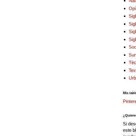
Nat
Opi
Sig
Sig
Sig
Sig
Soc
Sur
Téc
Tex
Urb
Mis tabl
Pinter
¿Quiere
Si des
este b