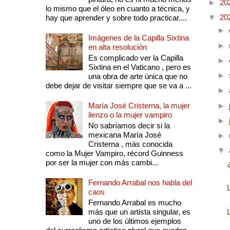
►
20
lo mismo que el óleo en cuanto a técnica, y
▼
20
hay que aprender y sobre todo practicar....
►
Imágenes de la Capilla Sixtina
►
en alta resolución
Es complicado ver la Capilla
►
Sixtina en el Vaticano , pero es
►
una obra de arte única que no
debe dejar de visitar siempre que se va a ...
►
María José Cristerna, la mujer
►
lienzo o la mujer vampiro
►
No sabríamos decir si la
mexicana María José
►
Cristerna , más conocida
▼
como la Mujer Vampiro, récord Guinness
por ser la mujer con más cambi...
Fernando Arrabal nos habla del
caos
Fernando Arrabal es mucho
más que un artista singular, es
uno de los últimos ejemplos