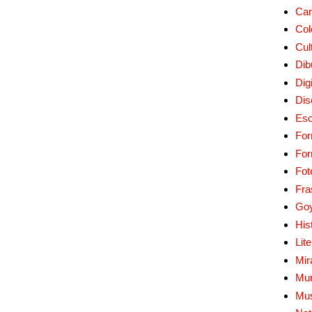
Car
Col
Cul
Dib
Digi
Dis
Esc
For
Fo
Fot
Fra
Go
His
Lit
Mir
Mur
Mu