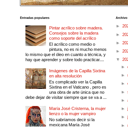
Entradas populares
Archivo
►
20
Pintar acrílico sobre madera.
Consejos sobre la madera
►
20
como soporte del acrílico
►
20
El acrílico como medio o
pintura, no es ni mucho menos
►
20
lo mismo que el óleo en cuanto a técnica, y
▼
20
hay que aprender y sobre todo practicar....
►
Imágenes de la Capilla Sixtina
►
en alta resolución
Es complicado ver la Capilla
►
Sixtina en el Vaticano , pero es
►
una obra de arte única que no
debe dejar de visitar siempre que se va a ...
►
María José Cristerna, la mujer
►
lienzo o la mujer vampiro
►
No sabríamos decir si la
mexicana María José
►