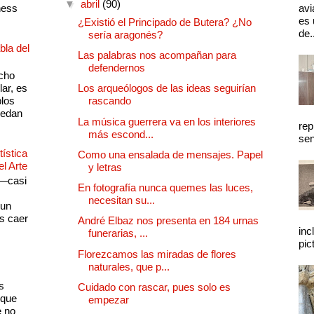
▼
abril
(90)
ness
avi
es 
¿Existió el Principado de Butera? ¿No
de.
sería aragonés?
bla del
Las palabras nos acompañan para
defendernos
cho
lar, es
Los arqueólogos de las ideas seguirían
plos
rascando
quedan
La música guerrera va en los interiores
rep
más escond...
sen
ística
Como una ensalada de mensajes. Papel
el Arte
y letras
 —casi
En fotografía nunca quemes las luces,
s
necesitan su...
 un
as caer
André Elbaz nos presenta en 184 urnas
inc
funerarias, ...
pic
Florezcamos las miradas de flores
naturales, que p...
s
Cuidado con rascar, pues solo es
 que
empezar
e no