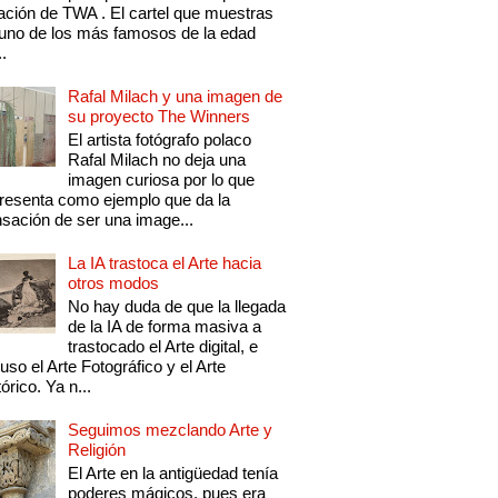
ación de TWA . El cartel que muestras
uno de los más famosos de la edad
..
Rafal Milach y una imagen de
su proyecto The Winners
El artista fotógrafo polaco
Rafal Milach no deja una
imagen curiosa por lo que
resenta como ejemplo que da la
sación de ser una image...
La IA trastoca el Arte hacia
otros modos
No hay duda de que la llegada
de la IA de forma masiva a
trastocado el Arte digital, e
luso el Arte Fotográfico y el Arte
tórico. Ya n...
Seguimos mezclando Arte y
Religión
El Arte en la antigüedad tenía
poderes mágicos, pues era