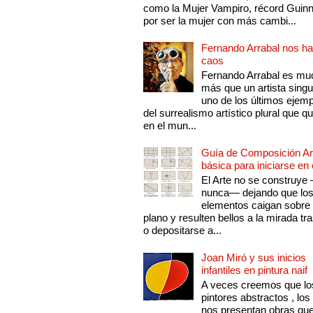
como la Mujer Vampiro, récord Guin
por ser la mujer con más cambi...
Fernando Arrabal nos ha
caos
Fernando Arrabal es mu
más que un artista singu
uno de los últimos ejem
del surrealismo artístico plural que 
en el mun...
Guía de Composición Art
básica para iniciarse en 
El Arte no se construye
nunca— dejando que lo
elementos caigan sobre
plano y resulten bellos a la mirada tr
o depositarse a...
Joan Miró y sus inicios
infantiles en pintura naif
A veces creemos que lo
pintores abstractos , los
nos presentan obras qu