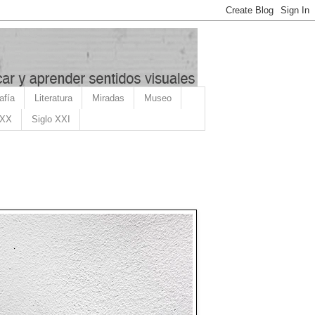
afía
Literatura
Miradas
Museo
 XX
Siglo XXI