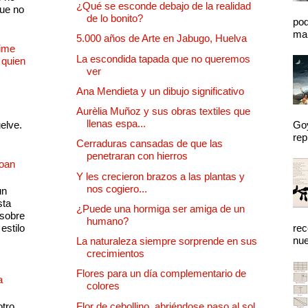
¿Qué se esconde debajo de la realidad
que no
de lo bonito?
pod
mal
5.000 años de Arte en Jabugo, Huelva
Dime
La escondida tapada que no queremos
 quien
ver
Ana Mendieta y un dibujo significativo
Aurèlia Muñoz y sus obras textiles que
llenas espa...
uelve.
Goy
rep
Cerraduras cansadas de que las
penetraran con hierros
Joan
Y les crecieron brazos a las plantas y
nos cogiero...
un
sta
¿Puede una hormiga ser amiga de un
 sobre
humano?
estilo
rec
nue
La naturaleza siempre sorprende en sus
crecimientos
Flores para un día complementario de
a
colores
otro
Flor de cebollino, abriéndose paso al sol