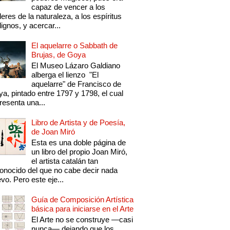
capaz de vencer a los
eres de la naturaleza, a los espíritus
ignos, y acercar...
El aquelarre o Sabbath de
Brujas, de Goya
El Museo Lázaro Galdiano
alberga el lienzo "El
aquelarre" de Francisco de
a, pintado entre 1797 y 1798, el cual
resenta una...
Libro de Artista y de Poesía,
de Joan Miró
Esta es una doble página de
un libro del propio Joan Miró,
el artista catalán tan
onocido del que no cabe decir nada
vo. Pero este eje...
Guía de Composición Artística
básica para iniciarse en el Arte
El Arte no se construye —casi
nunca— dejando que los