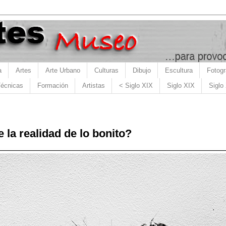
a
Artes
Arte Urbano
Culturas
Dibujo
Escultura
Fotogr
écnicas
Formación
Artistas
< Siglo XIX
Siglo XIX
Siglo
la realidad de lo bonito?