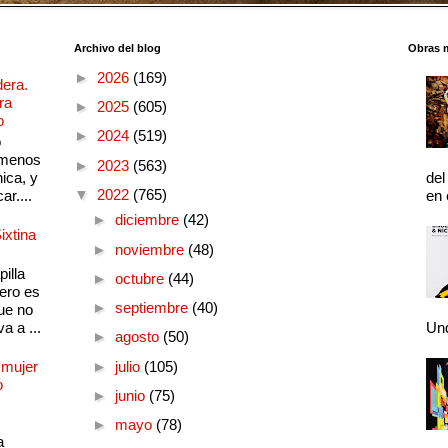
Archivo del blog
Obras 
►
2026
(169)
dera.
ra
►
2025
(605)
o
►
2024
(519)
o
 menos
►
2023
(563)
ica, y
del
▼
2022
(765)
ar....
en 
►
diciembre
(42)
ixtina
►
noviembre
(48)
illa
►
octubre
(44)
pero es
►
septiembre
(40)
ue no
a a ...
Und
►
agosto
(50)
 mujer
►
julio
(105)
o
►
junio
(75)
►
mayo
(78)
a