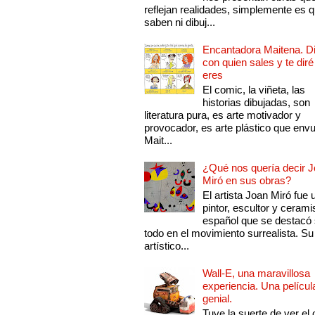
reflejan realidades, simplemente es 
saben ni dibuj...
Encantadora Maitena. 
con quien sales y te diré
eres
El comic, la viñeta, las
historias dibujadas, son
literatura pura, es arte motivador y
provocador, es arte plástico que env
Mait...
¿Qué nos quería decir 
Miró en sus obras?
El artista Joan Miró fue 
pintor, escultor y cerami
español que se destacó
todo en el movimiento surrealista. Su 
artístico...
Wall-E, una maravillosa
experiencia. Una películ
genial.
Tuve la suerte de ver el 