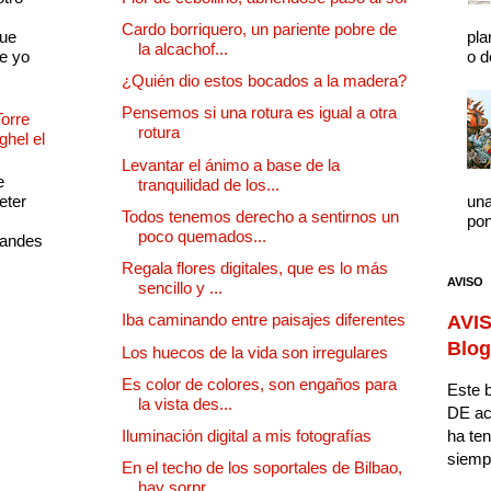
Cardo borriquero, un pariente pobre de
que
pla
la alcachof...
e yo
o d
¿Quién dio estos bocados a la madera?
Pensemos si una rotura es igual a otra
Torre
rotura
ghel el
Levantar el ánimo a base de la
e
tranquilidad de los...
eter
una
Todos tenemos derecho a sentirnos un
pon
poco quemados...
randes
Regala flores digitales, que es lo más
AVISO
sencillo y ...
Iba caminando entre paisajes diferentes
AVIS
Blog
Los huecos de la vida son irregulares
Es color de colores, son engaños para
Este b
la vista des...
DE ac
Iluminación digital a mis fotografías
ha ten
siempr
En el techo de los soportales de Bilbao,
hay sorpr...