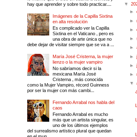
▼
20
hay que aprender y sobre todo practicar....
►
Imágenes de la Capilla Sixtina
►
en alta resolución
Es complicado ver la Capilla
►
Sixtina en el Vaticano , pero es
►
una obra de arte única que no
debe dejar de visitar siempre que se va a ...
►
María José Cristerna, la mujer
►
lienzo o la mujer vampiro
►
No sabríamos decir si la
mexicana María José
►
Cristerna , más conocida
▼
como la Mujer Vampiro, récord Guinness
por ser la mujer con más cambi...
Fernando Arrabal nos habla del
caos
Fernando Arrabal es mucho
más que un artista singular, es
uno de los últimos ejemplos
del surrealismo artístico plural que quedan
en el mun...