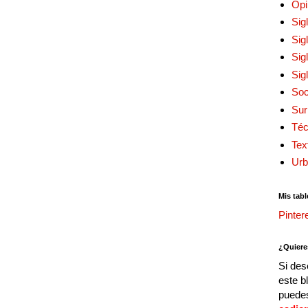
Opi
Sig
Sig
Sig
Sig
Soc
Sur
Téc
Tex
Urb
Mis tabl
Pinter
¿Quiere
Si des
este b
puedes