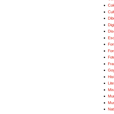
Col
Cul
Dib
Digi
Dis
Esc
For
Fo
Fot
Fra
Go
His
Lit
Mir
Mur
Mu
Nat