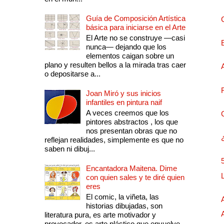
Guía de Composición Artística
básica para iniciarse en el Arte
El Arte no se construye —casi
nunca— dejando que los
elementos caigan sobre un
plano y resulten bellos a la mirada tras caer
o depositarse a...
Joan Miró y sus inicios
infantiles en pintura naif
A veces creemos que los
pintores abstractos , los que
nos presentan obras que no
reflejan realidades, simplemente es que no
saben ni dibuj...
Encantadora Maitena. Dime
con quien sales y te diré quien
eres
El comic, la viñeta, las
historias dibujadas, son
literatura pura, es arte motivador y
provocador, es arte plástico que envuelve.