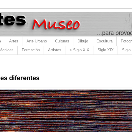
a
Artes
Arte Urbano
Culturas
Dibujo
Escultura
Fotogr
écnicas
Formación
Artistas
< Siglo XIX
Siglo XIX
Siglo
es diferentes