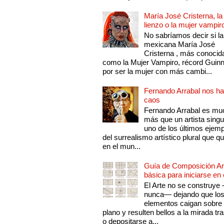
María José Cristerna, la
lienzo o la mujer vampir
No sabríamos decir si la
mexicana María José
Cristerna , más conocid
como la Mujer Vampiro, récord Guin
por ser la mujer con más cambi...
Fernando Arrabal nos ha
caos
Fernando Arrabal es mu
más que un artista singu
uno de los últimos ejem
del surrealismo artístico plural que 
en el mun...
Guía de Composición Art
básica para iniciarse en 
El Arte no se construye
nunca— dejando que lo
elementos caigan sobre
plano y resulten bellos a la mirada tr
o depositarse a...