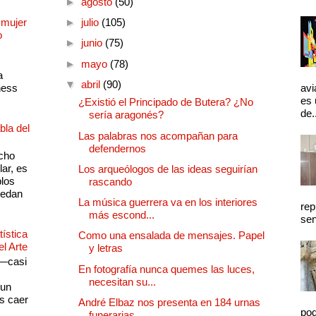
►
agosto
(50)
 mujer
►
julio
(105)
o
►
junio
(75)
►
mayo
(78)
a
▼
abril
(90)
ness
avi
es 
¿Existió el Principado de Butera? ¿No
de.
sería aragonés?
bla del
Las palabras nos acompañan para
defendernos
cho
lar, es
Los arqueólogos de las ideas seguirían
plos
rascando
quedan
La música guerrera va en los interiores
rep
más escond...
sen
ística
Como una ensalada de mensajes. Papel
el Arte
y letras
 —casi
En fotografía nunca quemes las luces,
s
necesitan su...
 un
as caer
André Elbaz nos presenta en 184 urnas
pod
funerarias, ...