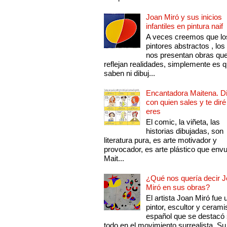
Joan Miró y sus inicios
infantiles en pintura naif
A veces creemos que lo
pintores abstractos , los
nos presentan obras qu
reflejan realidades, simplemente es 
saben ni dibuj...
Encantadora Maitena. 
con quien sales y te diré
eres
El comic, la viñeta, las
historias dibujadas, son
literatura pura, es arte motivador y
provocador, es arte plástico que env
Mait...
¿Qué nos quería decir 
Miró en sus obras?
El artista Joan Miró fue 
pintor, escultor y cerami
español que se destacó
todo en el movimiento surrealista. Su 