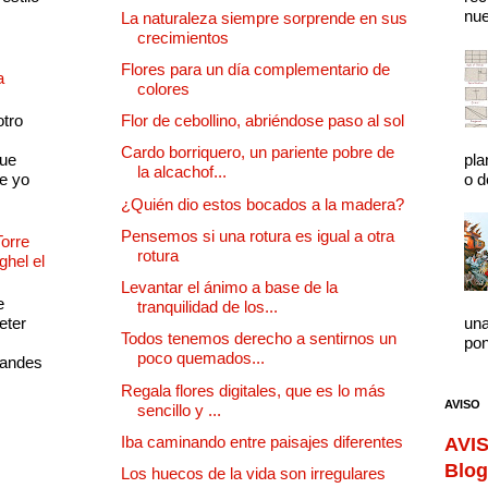
nue
La naturaleza siempre sorprende en sus
crecimientos
Flores para un día complementario de
a
colores
otro
Flor de cebollino, abriéndose paso al sol
Cardo borriquero, un pariente pobre de
que
pla
la alcachof...
e yo
o d
¿Quién dio estos bocados a la madera?
Pensemos si una rotura es igual a otra
Torre
rotura
ghel el
Levantar el ánimo a base de la
e
tranquilidad de los...
eter
una
Todos tenemos derecho a sentirnos un
pon
poco quemados...
randes
Regala flores digitales, que es lo más
AVISO
sencillo y ...
Iba caminando entre paisajes diferentes
AVIS
Blog
Los huecos de la vida son irregulares