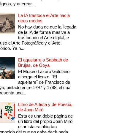
ignos, y acercar...
La IA trastoca el Arte hacia
otros modos
No hay duda de que la llegada
de la IA de forma masiva a
trastocado el Arte digital, e
luso el Arte Fotográfico y el Arte
tórico. Ya n...
El aquelarre o Sabbath de
Brujas, de Goya
El Museo Lázaro Galdiano
alberga el lienzo "El
aquelarre" de Francisco de
a, pintado entre 1797 y 1798, el cual
resenta una...
Libro de Artista y de Poesía,
de Joan Miró
Esta es una doble página de
un libro del propio Joan Miró,
el artista catalán tan
onocido del que no cabe decir nada