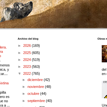
Archivo del blog
Obras 
►
2026
(169)
dera.
ra
►
2025
(605)
o
►
2024
(519)
o
 menos
►
2023
(563)
ica, y
del
▼
2022
(765)
ar....
en 
►
diciembre
(42)
ixtina
►
noviembre
(48)
illa
►
octubre
(44)
pero es
►
septiembre
(40)
ue no
a a ...
Und