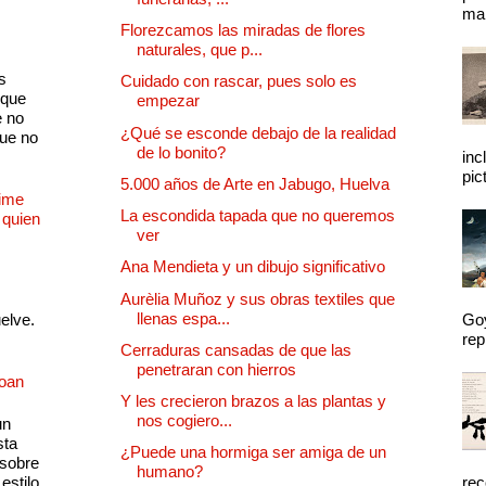
mal
Florezcamos las miradas de flores
naturales, que p...
s
Cuidado con rascar, pues solo es
 que
empezar
e no
¿Qué se esconde debajo de la realidad
que no
de lo bonito?
inc
pic
5.000 años de Arte en Jabugo, Huelva
Dime
La escondida tapada que no queremos
 quien
ver
Ana Mendieta y un dibujo significativo
Aurèlia Muñoz y sus obras textiles que
llenas espa...
uelve.
Goy
rep
Cerraduras cansadas de que las
penetraran con hierros
Joan
Y les crecieron brazos a las plantas y
nos cogiero...
un
sta
¿Puede una hormiga ser amiga de un
 sobre
humano?
estilo
rec