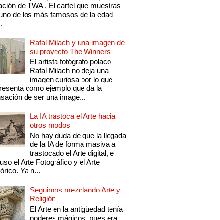
ación de TWA . El cartel que muestras
uno de los más famosos de la edad
..
Rafal Milach y una imagen de
su proyecto The Winners
El artista fotógrafo polaco
Rafal Milach no deja una
imagen curiosa por lo que
resenta como ejemplo que da la
sación de ser una image...
La IA trastoca el Arte hacia
otros modos
No hay duda de que la llegada
de la IA de forma masiva a
trastocado el Arte digital, e
luso el Arte Fotográfico y el Arte
tórico. Ya n...
Seguimos mezclando Arte y
Religión
El Arte en la antigüedad tenía
poderes mágicos, pues era