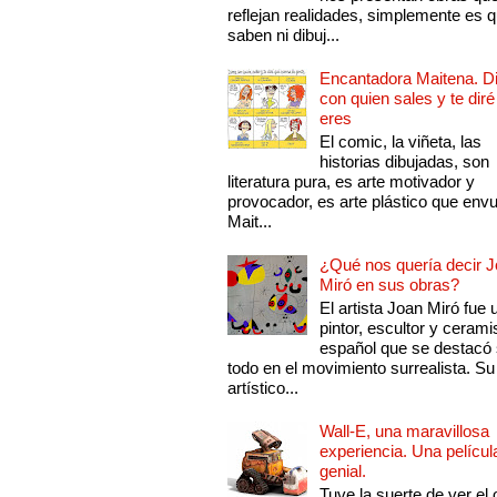
reflejan realidades, simplemente es 
saben ni dibuj...
Encantadora Maitena. 
con quien sales y te diré
eres
El comic, la viñeta, las
historias dibujadas, son
literatura pura, es arte motivador y
provocador, es arte plástico que env
Mait...
¿Qué nos quería decir 
Miró en sus obras?
El artista Joan Miró fue 
pintor, escultor y cerami
español que se destacó
todo en el movimiento surrealista. Su 
artístico...
Wall-E, una maravillosa
experiencia. Una películ
genial.
Tuve la suerte de ver el 