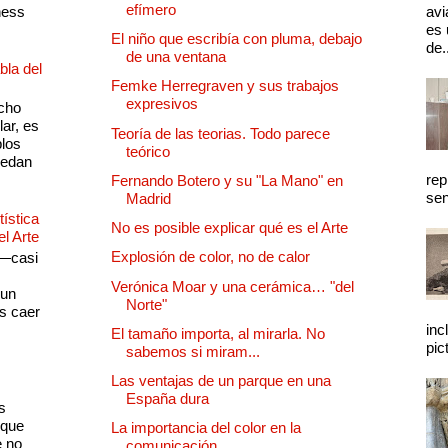
efímero
ness
avi
es 
El niño que escribía con pluma, debajo
de.
de una ventana
bla del
Femke Herregraven y sus trabajos
expresivos
cho
lar, es
Teoría de las teorias. Todo parece
plos
teórico
quedan
rep
Fernando Botero y su "La Mano" en
sen
Madrid
ística
No es posible explicar qué es el Arte
el Arte
Explosión de color, no de calor
 —casi
s
Verónica Moar y una cerámica… "del
 un
Norte"
as caer
inc
El tamaño importa, al mirarla. No
pic
sabemos si miram...
Las ventajas de un parque en una
España dura
s
 que
La importancia del color en la
e no
comunicación