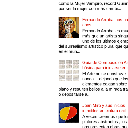
como la Mujer Vampiro, récord Guin
por ser la mujer con más cambi...
Fernando Arrabal nos ha
caos
Fernando Arrabal es mu
más que un artista singu
uno de los últimos ejem
del surrealismo artístico plural que 
en el mun...
Guía de Composición Art
básica para iniciarse en 
El Arte no se construye
nunca— dejando que lo
elementos caigan sobre
plano y resulten bellos a la mirada tr
o depositarse a...
Joan Miró y sus inicios
infantiles en pintura naif
A veces creemos que lo
pintores abstractos , los
nos presentan obras qu