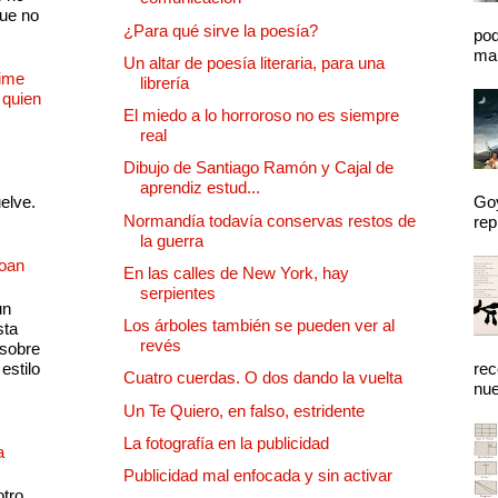
que no
¿Para qué sirve la poesía?
pod
mal
Un altar de poesía literaria, para una
Dime
librería
 quien
El miedo a lo horroroso no es siempre
real
Dibujo de Santiago Ramón y Cajal de
aprendiz estud...
uelve.
Goy
Normandía todavía conservas restos de
rep
la guerra
Joan
En las calles de New York, hay
serpientes
un
Los árboles también se pueden ver al
sta
revés
 sobre
estilo
rec
Cuatro cuerdas. O dos dando la vuelta
nue
Un Te Quiero, en falso, estridente
La fotografía en la publicidad
a
Publicidad mal enfocada y sin activar
otro