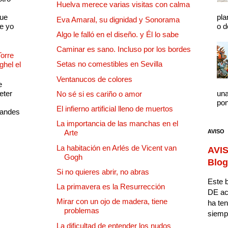
Huelva merece varias visitas con calma
que
pla
Eva Amaral, su dignidad y Sonorama
e yo
o d
Algo le falló en el diseño. y Él lo sabe
Caminar es sano. Incluso por los bordes
Torre
Setas no comestibles en Sevilla
ghel el
Ventanucos de colores
e
eter
una
No sé si es cariño o amor
pon
El infierno artificial lleno de muertos
randes
La importancia de las manchas en el
AVISO
Arte
La habitación en Arlés de Vicent van
AVIS
Gogh
Blog
Si no quieres abrir, no abras
Este b
La primavera es la Resurrección
DE ac
Mirar con un ojo de madera, tiene
ha ten
problemas
siempr
La dificultad de entender los nudos