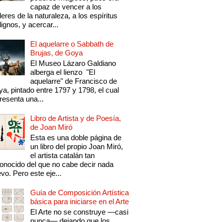
capaz de vencer a los
eres de la naturaleza, a los espíritus
ignos, y acercar...
El aquelarre o Sabbath de
Brujas, de Goya
El Museo Lázaro Galdiano
alberga el lienzo "El
aquelarre" de Francisco de
a, pintado entre 1797 y 1798, el cual
resenta una...
Libro de Artista y de Poesía,
de Joan Miró
Esta es una doble página de
un libro del propio Joan Miró,
el artista catalán tan
onocido del que no cabe decir nada
vo. Pero este eje...
Guía de Composición Artística
básica para iniciarse en el Arte
El Arte no se construye —casi
nunca— dejando que los