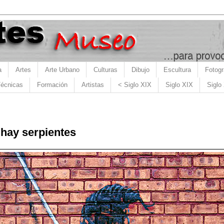
a
Artes
Arte Urbano
Culturas
Dibujo
Escultura
Fotogr
écnicas
Formación
Artistas
< Siglo XIX
Siglo XIX
Siglo
 hay serpientes