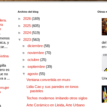
Archivo del blog
Obras 
►
2026
(169)
dera.
ra
►
2025
(605)
o
►
2024
(519)
o
 menos
▼
2023
(563)
ica, y
del
►
diciembre
(58)
ar....
en 
►
noviembre
(70)
ixtina
►
octubre
(25)
illa
►
septiembre
(39)
pero es
▼
agosto
(55)
ue no
a a ...
Und
Ventana convertida en muro
Lidia Cao y sus paredes en tonos
 mujer
pasteles
o
Techos modernos imitando otros siglos
Arte Cerámico en Lleida, Arte Urbano
a