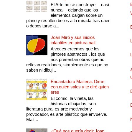
El Arte no se construye —casi
nunca— dejando que los
elementos caigan sobre un
plano y resulten bellos a la mirada tras caer
o depositarse a...
Joan Miró y sus inicios
infantiles en pintura naif
A veces creemos que los
pintores abstractos , los que
nos presentan obras que no
reflejan realidades, simplemente es que no
saben ni dibuj...
Encantadora Maitena. Dime
con quien sales y te diré quien
eres
El comic, la viñeta, las
historias dibujadas, son
literatura pura, es arte motivador y
provocador, es arte plástico que envuelve.
Mait...
¿Qué nos quería decir Joan