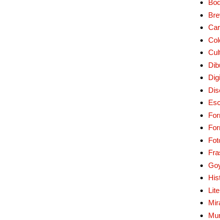
Bo
Bre
Car
Col
Cul
Dib
Digi
Dis
Esc
For
Fo
Fot
Fra
Go
His
Lit
Mir
Mur