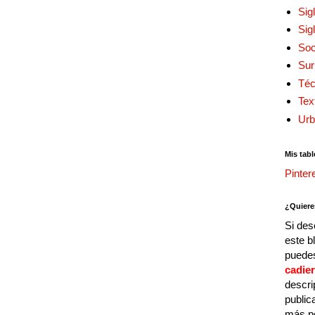
Sig
Sig
Soc
Sur
Téc
Tex
Urb
Mis tabl
Pinter
¿Quiere
Si des
este b
puedes
cadie
descri
public
más p