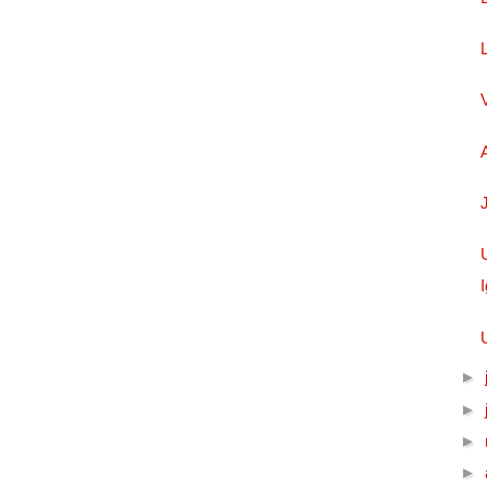
►
►
►
►