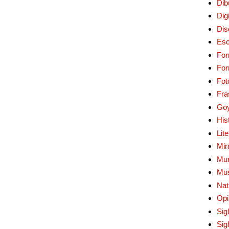
Dib
Digi
Dis
Esc
For
Fo
Fot
Fra
Go
His
Lit
Mir
Mur
Mu
Nat
Opi
Sig
Sig