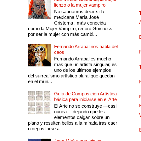
lienzo o la mujer vampiro
No sabríamos decir si la
mexicana María José
Cristerna , más conocida
como la Mujer Vampiro, récord Guinness
por ser la mujer con más cambi...
Fernando Arrabal nos habla del
caos
Fernando Arrabal es mucho
más que un artista singular, es
uno de los últimos ejemplos
del surrealismo artístico plural que quedan
en el mun...
Guía de Composición Artística
básica para iniciarse en el Arte
El Arte no se construye —casi
nunca— dejando que los
elementos caigan sobre un
plano y resulten bellos a la mirada tras caer
o depositarse a...
Joan Miró y sus inicios