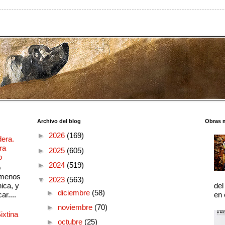
Archivo del blog
Obras 
►
2026
(169)
dera.
ra
►
2025
(605)
o
►
2024
(519)
o
 menos
▼
2023
(563)
ica, y
del
►
diciembre
(58)
ar....
en 
►
noviembre
(70)
ixtina
►
octubre
(25)