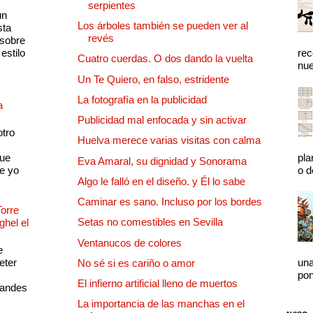
serpientes
un
Los árboles también se pueden ver al
sta
revés
 sobre
estilo
rec
Cuatro cuerdas. O dos dando la vuelta
nue
Un Te Quiero, en falso, estridente
La fotografía en la publicidad
a
Publicidad mal enfocada y sin activar
otro
Huelva merece varias visitas con calma
que
pla
Eva Amaral, su dignidad y Sonorama
e yo
o d
Algo le falló en el diseño. y Él lo sabe
Caminar es sano. Incluso por los bordes
Torre
Setas no comestibles en Sevilla
ghel el
Ventanucos de colores
e
eter
una
No sé si es cariño o amor
pon
El infierno artificial lleno de muertos
randes
La importancia de las manchas en el