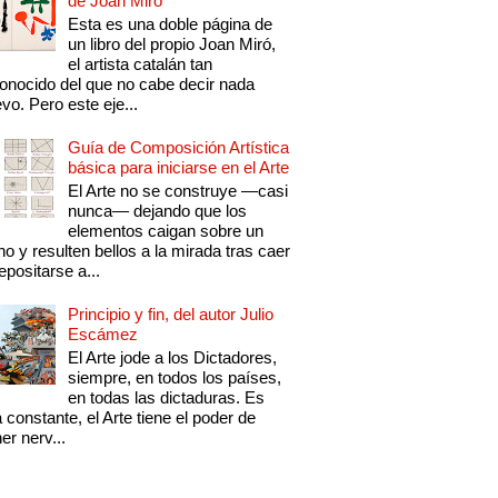
de Joan Miró
Esta es una doble página de
un libro del propio Joan Miró,
el artista catalán tan
onocido del que no cabe decir nada
vo. Pero este eje...
Guía de Composición Artística
básica para iniciarse en el Arte
El Arte no se construye —casi
nunca— dejando que los
elementos caigan sobre un
no y resulten bellos a la mirada tras caer
epositarse a...
Principio y fin, del autor Julio
Escámez
El Arte jode a los Dictadores,
siempre, en todos los países,
en todas las dictaduras. Es
 constante, el Arte tiene el poder de
er nerv...