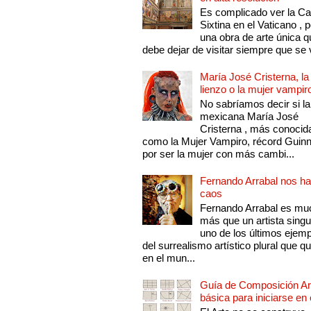
Es complicado ver la Cap
Sixtina en el Vaticano , 
una obra de arte única q
debe dejar de visitar siempre que se v
María José Cristerna, la
lienzo o la mujer vampir
No sabríamos decir si la
mexicana María José
Cristerna , más conocid
como la Mujer Vampiro, récord Guin
por ser la mujer con más cambi...
Fernando Arrabal nos ha
caos
Fernando Arrabal es mu
más que un artista singu
uno de los últimos ejem
del surrealismo artístico plural que 
en el mun...
Guía de Composición Art
básica para iniciarse en 