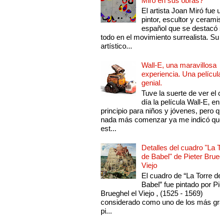
Miró en sus obras?
El artista Joan Miró fue 
pintor, escultor y cerami
español que se destacó
todo en el movimiento surrealista. Su 
artístico...
Wall-E, una maravillosa
experiencia. Una películ
genial.
Tuve la suerte de ver el 
día la película Wall-E, en
principio para niños y jóvenes, pero 
nada más comenzar ya me indicó qu
est...
Detalles del cuadro "La 
de Babel" de Pieter Brue
Viejo
El cuadro de “La Torre d
Babel” fue pintado por Pi
Brueghel el Viejo , (1525 - 1569)
considerado como uno de los más g
pi...