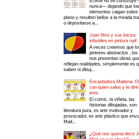
El Arte no se construye
nunca— dejando que lo
elementos caigan sobre
plano y resulten bellos a la mirada tr
o depositarse a...
Joan Miró y sus inicios
infantiles en pintura naif
A veces creemos que lo
pintores abstractos , los
nos presentan obras qu
reflejan realidades, simplemente es 
saben ni dibuj...
Encantadora Maitena. 
con quien sales y te diré
eres
El comic, la viñeta, las
historias dibujadas, son
literatura pura, es arte motivador y
provocador, es arte plástico que env
Mait...
¿Qué nos quería decir 