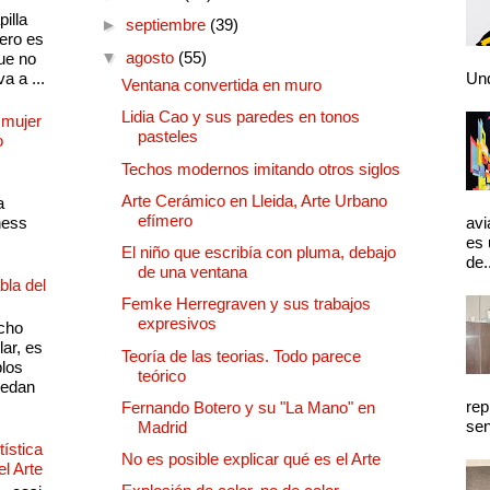
illa
►
septiembre
(39)
pero es
▼
agosto
(55)
ue no
a a ...
Und
Ventana convertida en muro
Lidia Cao y sus paredes en tonos
 mujer
pasteles
o
Techos modernos imitando otros siglos
Arte Cerámico en Lleida, Arte Urbano
a
efímero
ness
avi
es 
El niño que escribía con pluma, debajo
de.
de una ventana
bla del
Femke Herregraven y sus trabajos
expresivos
cho
lar, es
Teoría de las teorias. Todo parece
plos
teórico
quedan
rep
Fernando Botero y su "La Mano" en
sen
Madrid
ística
No es posible explicar qué es el Arte
el Arte