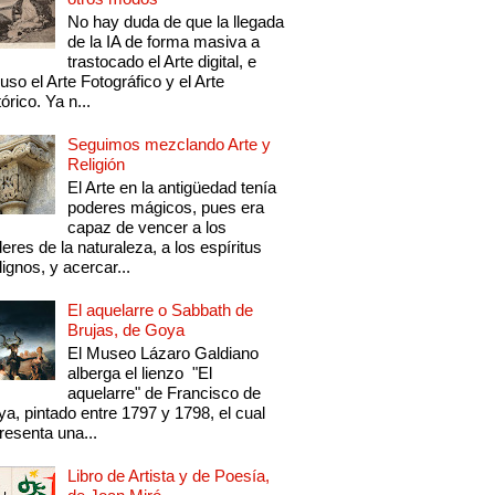
No hay duda de que la llegada
de la IA de forma masiva a
trastocado el Arte digital, e
luso el Arte Fotográfico y el Arte
tórico. Ya n...
Seguimos mezclando Arte y
Religión
El Arte en la antigüedad tenía
poderes mágicos, pues era
capaz de vencer a los
eres de la naturaleza, a los espíritus
ignos, y acercar...
El aquelarre o Sabbath de
Brujas, de Goya
El Museo Lázaro Galdiano
alberga el lienzo "El
aquelarre" de Francisco de
a, pintado entre 1797 y 1798, el cual
resenta una...
Libro de Artista y de Poesía,