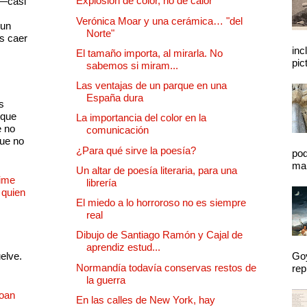
Explosión de color, no de calor
 —casi
s
Verónica Moar y una cerámica… "del
 un
Norte"
as caer
inc
El tamaño importa, al mirarla. No
pic
sabemos si miram...
Las ventajas de un parque en una
España dura
s
 que
La importancia del color en la
e no
comunicación
que no
¿Para qué sirve la poesía?
pod
mal
Un altar de poesía literaria, para una
Dime
librería
 quien
El miedo a lo horroroso no es siempre
real
Dibujo de Santiago Ramón y Cajal de
aprendiz estud...
uelve.
Goy
Normandía todavía conservas restos de
rep
la guerra
Joan
En las calles de New York, hay