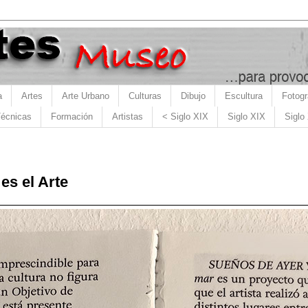
a
Artes
Arte Urbano
Culturas
Dibujo
Escultura
Fotogr
écnicas
Formación
Artistas
< Siglo XIX
Siglo XIX
Siglo
es el Arte