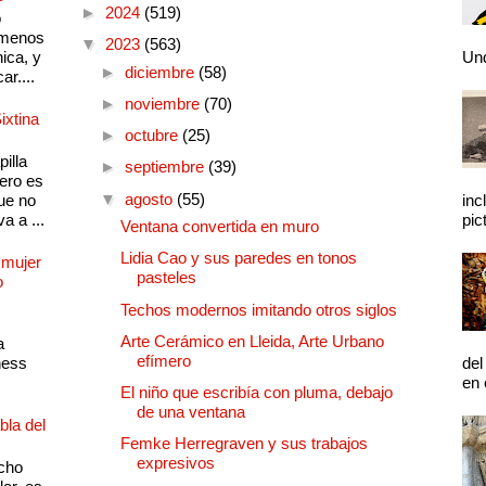
►
2024
(519)
o
 menos
▼
2023
(563)
ica, y
Und
►
diciembre
(58)
ar....
►
noviembre
(70)
ixtina
►
octubre
(25)
illa
►
septiembre
(39)
pero es
▼
agosto
(55)
ue no
inc
a a ...
pic
Ventana convertida en muro
Lidia Cao y sus paredes en tonos
 mujer
pasteles
o
Techos modernos imitando otros siglos
Arte Cerámico en Lleida, Arte Urbano
a
efímero
ness
del
en 
El niño que escribía con pluma, debajo
de una ventana
bla del
Femke Herregraven y sus trabajos
expresivos
cho