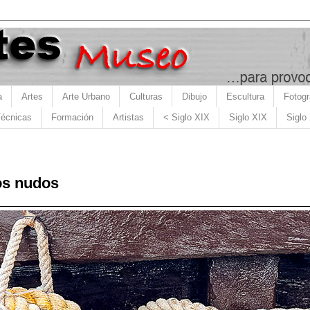
a
Artes
Arte Urbano
Culturas
Dibujo
Escultura
Fotogr
écnicas
Formación
Artistas
< Siglo XIX
Siglo XIX
Siglo
los nudos