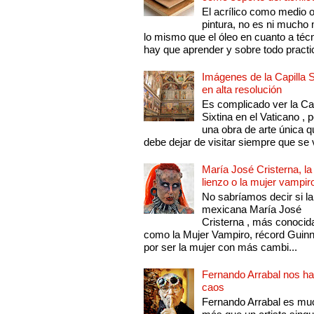
El acrílico como medio 
pintura, no es ni mucho
lo mismo que el óleo en cuanto a técn
hay que aprender y sobre todo practic
Imágenes de la Capilla S
en alta resolución
Es complicado ver la Cap
Sixtina en el Vaticano , 
una obra de arte única q
debe dejar de visitar siempre que se v
María José Cristerna, la
lienzo o la mujer vampir
No sabríamos decir si la
mexicana María José
Cristerna , más conocid
como la Mujer Vampiro, récord Guin
por ser la mujer con más cambi...
Fernando Arrabal nos ha
caos
Fernando Arrabal es mu