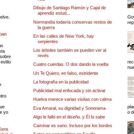
Dibujo de Santiago Ramón y Cajal de
aprendiz estud...
uelve.
Goy
Normandía todavía conservas restos de
rep
la guerra
Joan
En las calles de New York, hay
serpientes
un
Los árboles también se pueden ver al
sta
revés
 sobre
estilo
rec
Cuatro cuerdas. O dos dando la vuelta
nue
Un Te Quiero, en falso, estridente
La fotografía en la publicidad
a
Publicidad mal enfocada y sin activar
otro
Huelva merece varias visitas con calma
que
pla
Eva Amaral, su dignidad y Sonorama
e yo
o d
Algo le falló en el diseño. y Él lo sabe
Caminar es sano. Incluso por los bordes
Torre