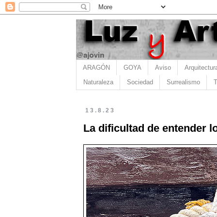
ARAGÓN
GOYA
Aviso
Arquitectur
Naturaleza
Sociedad
Surrealismo
T
13.8.23
La dificultad de entender 