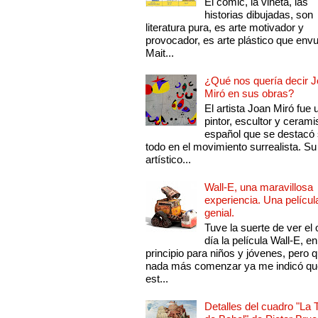
El comic, la viñeta, las
historias dibujadas, son
literatura pura, es arte motivador y
provocador, es arte plástico que env
Mait...
¿Qué nos quería decir 
Miró en sus obras?
El artista Joan Miró fue 
pintor, escultor y cerami
español que se destacó
todo en el movimiento surrealista. Su 
artístico...
Wall-E, una maravillosa
experiencia. Una películ
genial.
Tuve la suerte de ver el 
día la película Wall-E, en
principio para niños y jóvenes, pero 
nada más comenzar ya me indicó qu
est...
Detalles del cuadro "La 