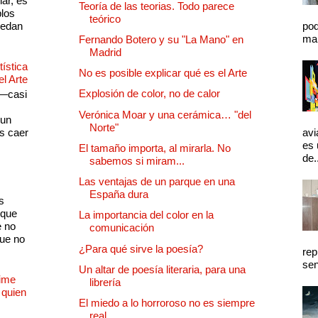
lar, es
Teoría de las teorias. Todo parece
plos
teórico
quedan
pod
mal
Fernando Botero y su "La Mano" en
Madrid
ística
No es posible explicar qué es el Arte
el Arte
Explosión de color, no de calor
 —casi
s
Verónica Moar y una cerámica… "del
 un
Norte"
as caer
avi
es 
El tamaño importa, al mirarla. No
de.
sabemos si miram...
Las ventajas de un parque en una
España dura
s
 que
La importancia del color en la
e no
comunicación
que no
¿Para qué sirve la poesía?
rep
sen
Un altar de poesía literaria, para una
Dime
librería
 quien
El miedo a lo horroroso no es siempre
real