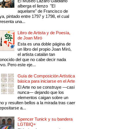
El Museo Lázaro Galdiano
alberga el lienzo "El
aquelarre" de Francisco de
a, pintado entre 1797 y 1798, el cual
resenta una...
Libro de Artista y de Poesía,
de Joan Miró
Esta es una doble página de
un libro del propio Joan Miró,
el artista catalán tan
onocido del que no cabe decir nada
vo. Pero este eje...
Guía de Composición Artística
básica para iniciarse en el Arte
El Arte no se construye —casi
nunca— dejando que los
elementos caigan sobre un
no y resulten bellos a la mirada tras caer
epositarse a...
Spencer Tunick y su bandera
LGTBIQ+