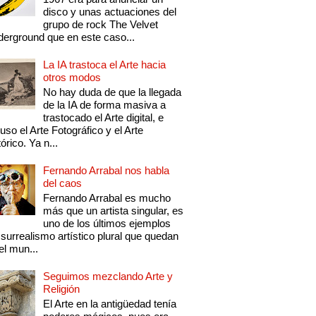
disco y unas actuaciones del
grupo de rock The Velvet
erground que en este caso...
La IA trastoca el Arte hacia
otros modos
No hay duda de que la llegada
de la IA de forma masiva a
trastocado el Arte digital, e
luso el Arte Fotográfico y el Arte
tórico. Ya n...
Fernando Arrabal nos habla
del caos
Fernando Arrabal es mucho
más que un artista singular, es
uno de los últimos ejemplos
 surrealismo artístico plural que quedan
el mun...
Seguimos mezclando Arte y
Religión
El Arte en la antigüedad tenía