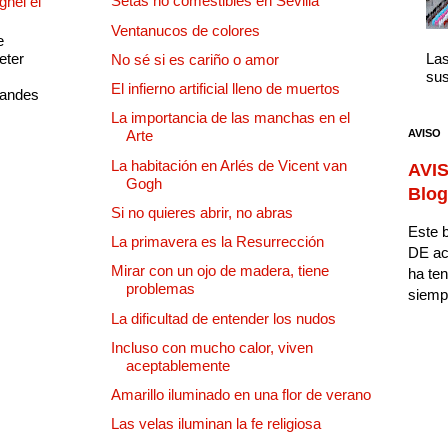
Setas no comestibles en Sevilla
ghel el
Ventanucos de colores
e
eter
Las
No sé si es cariño o amor
sus
El infierno artificial lleno de muertos
randes
La importancia de las manchas en el
AVISO
Arte
La habitación en Arlés de Vicent van
AVIS
Gogh
Blog
Si no quieres abrir, no abras
Este b
La primavera es la Resurrección
DE ac
Mirar con un ojo de madera, tiene
ha ten
problemas
siempr
La dificultad de entender los nudos
Incluso con mucho calor, viven
aceptablemente
Amarillo iluminado en una flor de verano
Las velas iluminan la fe religiosa