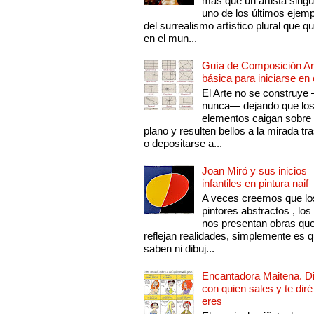
más que un artista singu
uno de los últimos ejem
del surrealismo artístico plural que 
en el mun...
Guía de Composición Art
básica para iniciarse en 
El Arte no se construye
nunca— dejando que lo
elementos caigan sobre
plano y resulten bellos a la mirada tr
o depositarse a...
Joan Miró y sus inicios
infantiles en pintura naif
A veces creemos que lo
pintores abstractos , los
nos presentan obras qu
reflejan realidades, simplemente es 
saben ni dibuj...
Encantadora Maitena. 
con quien sales y te diré
eres