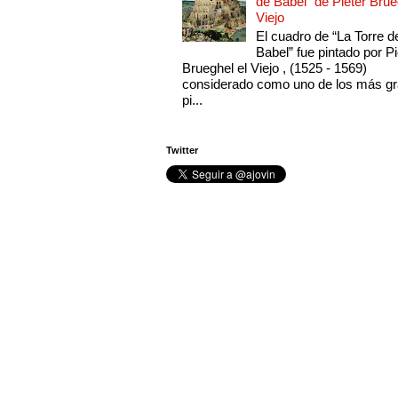
de Babel" de Pieter Brue
Viejo
El cuadro de “La Torre d
Babel” fue pintado por Pi
Brueghel el Viejo , (1525 - 1569)
considerado como uno de los más g
pi...
Twitter