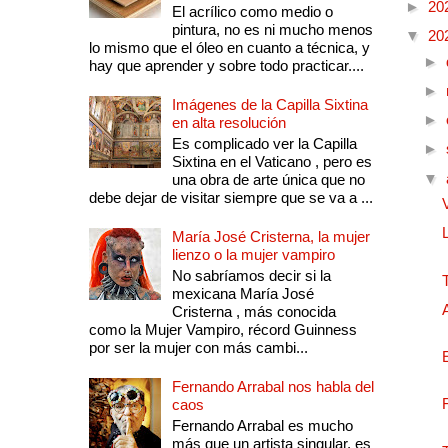
►
20
El acrílico como medio o
pintura, no es ni mucho menos
▼
20
lo mismo que el óleo en cuanto a técnica, y
►
hay que aprender y sobre todo practicar....
►
Imágenes de la Capilla Sixtina
►
en alta resolución
Es complicado ver la Capilla
►
Sixtina en el Vaticano , pero es
▼
una obra de arte única que no
debe dejar de visitar siempre que se va a ...
María José Cristerna, la mujer
lienzo o la mujer vampiro
No sabríamos decir si la
mexicana María José
Cristerna , más conocida
como la Mujer Vampiro, récord Guinness
por ser la mujer con más cambi...
Fernando Arrabal nos habla del
caos
Fernando Arrabal es mucho
más que un artista singular, es