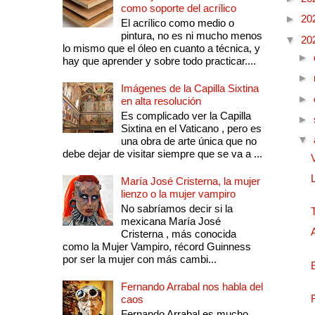
como soporte del acrílico
►
20
El acrílico como medio o
pintura, no es ni mucho menos
▼
20
lo mismo que el óleo en cuanto a técnica, y
►
hay que aprender y sobre todo practicar....
►
Imágenes de la Capilla Sixtina
►
en alta resolución
Es complicado ver la Capilla
►
Sixtina en el Vaticano , pero es
▼
una obra de arte única que no
debe dejar de visitar siempre que se va a ...
María José Cristerna, la mujer
lienzo o la mujer vampiro
No sabríamos decir si la
mexicana María José
Cristerna , más conocida
como la Mujer Vampiro, récord Guinness
por ser la mujer con más cambi...
Fernando Arrabal nos habla del
caos
Fernando Arrabal es mucho